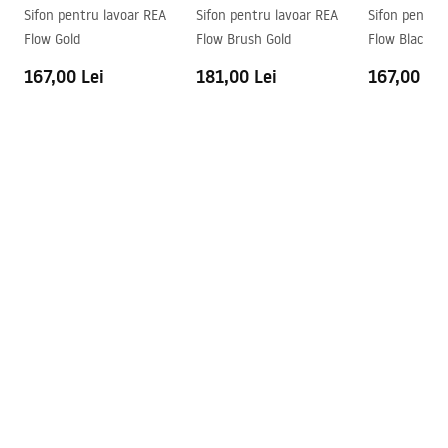
Sifon pentru lavoar REA
Sifon pentru lavoar REA
Sifon pentru
Preaplin
Da Nu
Flow Gold
Flow Brush Gold
Flow Black
Orificiu pentru preaplin
Da Nu
167,00 Lei
181,00 Lei
167,00 Lei