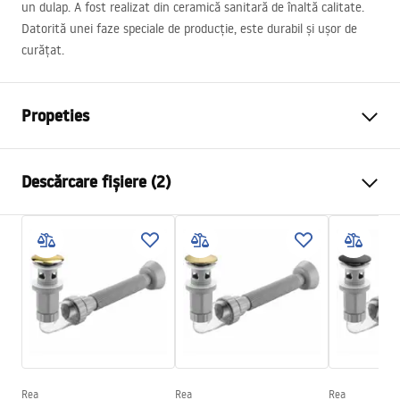
un dulap. A fost realizat din ceramică sanitară de înaltă calitate.
Datorită unei faze speciale de producție, este durabil și ușor de
curățat.
Propeties
Metodă de montaj
De blat
Descărcare fișiere (2)
Material
Ceramică sanitară
Culoare
Imitație piatră
Instrucțiuni de asamblare
Finisaj
Mat
Basin.pdf
Lungime
465
mm
Latime
330
mm
Condiții de garanție
Inalime
135
mm
Warranty_Terms_and_Conditions_Basins_-_5.pdf
Adâncime
105
mm
Formă
Dreptunghiular
Rea
Rea
Rea