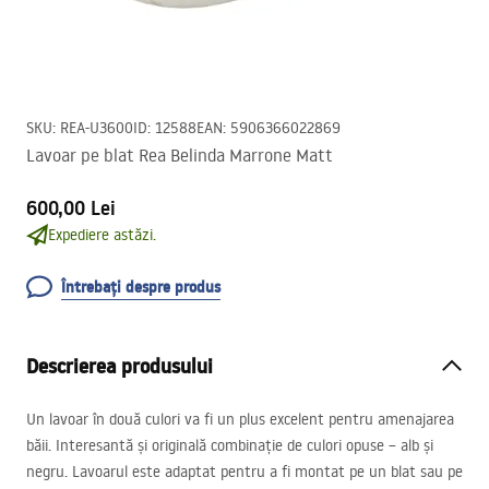
SKU
:
REA-U3600
ID
:
12588
EAN
:
5906366022869
Lavoar pe blat Rea Belinda Marrone Matt
600,00 Lei
Expediere astăzi.
Întrebați despre produs
Descrierea produsului
Un lavoar în două culori va fi un plus excelent pentru amenajarea
băii. Interesantă și originală combinație de culori opuse – alb și
negru. Lavoarul este adaptat pentru a fi montat pe un blat sau pe