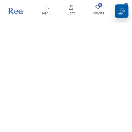
0
0
Menu
Cont
Favorite
Coș
Buletin informativ
Fii la curent cu noutățile și promoțiile!
Conectați-vă
Introducând și confirmând datele dvs., sunteți de acord să primiți
newsletterul în conformitate cu termenii stabiliți în
Regulament
.