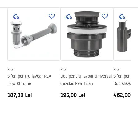
Culoare
Alb
Instrucțiuni de asamblare
Finisaj
Lucios
Basin.pdf
Lungime
600
mm
Latime
400
mm
Condiții de garanție
Inalime
140
mm
Warranty_Terms_and_Conditions_Basins_-_5.pdf
Adâncime
120
mm
Formă
Oval, Neconvențional
Rea
Rea
Rea
Sifon pentru lavoar REA
Dop pentru lavoar universal
Sifon pentru 
Preaplin
Da Nu
Flow Chrome
clic-clac Rea Titan
Dop klik-klak
Orificiu pentru preaplin
Da Nu
187,00 Lei
195,00 Lei
462,00 Le