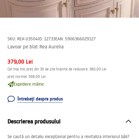
SKU
:
REA-U3504
ID
:
12733
EAN
:
5906366029127
Lavoar pe blat Rea Aurelia
379,00 Lei
Cel mai mic preț din 30 de zile înainte de reducere:
380,00 Lei
preț normal
:
598,00 Lei
Expediere mâine.
Întrebați despre produs
Descrierea produsului
Se caută un detaliu excepțional pentru a revitaliza interiorul băii?