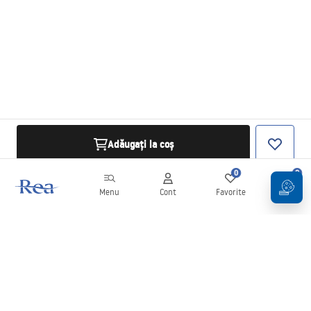
Adăugați la coș
0
0
Menu
Cont
Favorite
Coș
Buletin informativ
Fii la curent cu noutățile și promoțiile!