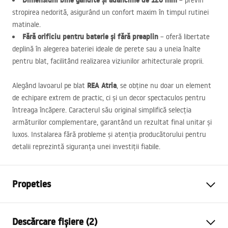
Dimensiuni bine gândite și adâncime de 120 mm
– previn
stropirea nedorită, asigurând un confort maxim în timpul rutinei
matinale.
Fără orificiu pentru baterie și fără preaplin
– oferă libertate
deplină în alegerea bateriei ideale de perete sau a uneia înalte
pentru blat, facilitând realizarea viziunilor arhitecturale proprii.
REA
Atria
Alegând lavoarul pe blat
, se obține nu doar un element
de echipare extrem de practic, ci și un decor spectaculos pentru
întreaga încăpere. Caracterul său original simplifică selecția
armăturilor complementare, garantând un rezultat final unitar și
luxos. Instalarea fără probleme și atenția producătorului pentru
detalii reprezintă siguranța unei investiții fiabile.
Propeties
Metodă de montaj
De blat
Descărcare fișiere (2)
Material
Ceramică sanitară