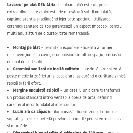
Lavoarul pe blat
REA
Atria
de culoare albă este un proiect
extraordinar, care amintește de o țesătură subtil ondulată,
captând atenția și adăugând lejeritate spațiului. Utilizarea
ceramicii sanitare de top garantează un aspect impecabil pentru
mulți ani, alături de o durabilitate remarcabilă.
Montaj pe blat
– permite o expunere eficientă a formei
neconvenționale a cuvei, economisind simultan spațiu prețios în
dulapul de dedesubt.
Ceramică sanitară de înaltă calitate
– prezintă o rezistență
peste medie la zgârieturi și decolorare, asigurând o curățare zilnică
rapidă și fără efort.
Margine ondulată atipică
– un detaliu unic care transformă
un produs standard într-o veritabilă operă de artă, definind
caracterul inconfundabil al interiorului.
Luciu alb ca zăpada
– iluminează eficient zona, în timp ce
suprafața perfect netedă previne depunerile persistente de calcar
și murdărie.