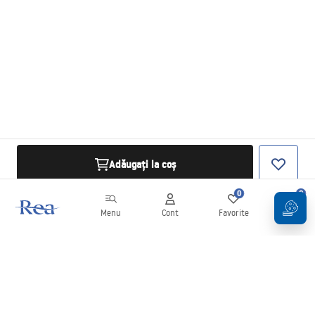
Adăugați la coș
0
0
Menu
Cont
Favorite
Coș
Buletin informativ
Fii la curent cu noutățile și promoțiile!