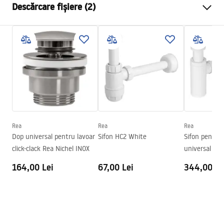
Descărcare fișiere (2)
Material
Ceramică sanitară
Culoare
Alb
Instrucțiuni de asamblare
Finisaj
Lucios
Basin.pdf
Lungime
500
mm
Latime
355
mm
Condiții de garanție
Inalime
150
mm
Warranty_Terms_and_Conditions_Basins_-_5.pdf
Adâncime
120
mm
Formă
Oval
Rea
Rea
Rea
Dop universal pentru lavoar
Sifon HC2 White
Sifon pentru 
Preaplin
Da Nu
click-clack Rea Nichel INOX
universal Wh
Orificiu pentru preaplin
Da Nu
164,00 Lei
67,00 Lei
344,00 Le