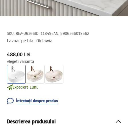
SKU
:
REA-U6366
ID
:
11849
EAN
:
5906366019562
Lavoar pe blat Oktawia
488,00 Lei
Alegeți varianta
Expediere Luni.
Întrebați despre produs
Descrierea produsului