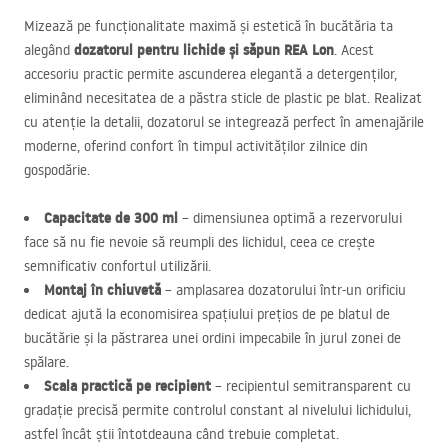
Mizează pe funcționalitate maximă și estetică în bucătăria ta
dozatorul pentru lichide și săpun
REA
Lon
alegând
. Acest
accesoriu practic permite ascunderea elegantă a detergenților,
eliminând necesitatea de a păstra sticle de plastic pe blat. Realizat
cu atenție la detalii, dozatorul se integrează perfect în amenajările
moderne, oferind confort în timpul activităților zilnice din
gospodărie.
Capacitate de 300 ml
– dimensiunea optimă a rezervorului
face să nu fie nevoie să reumpli des lichidul, ceea ce crește
semnificativ confortul utilizării.
Montaj în chiuvetă
– amplasarea dozatorului într-un orificiu
dedicat ajută la economisirea spațiului prețios de pe blatul de
bucătărie și la păstrarea unei ordini impecabile în jurul zonei de
spălare.
Scala practică pe recipient
– recipientul semitransparent cu
gradație precisă permite controlul constant al nivelului lichidului,
astfel încât știi întotdeauna când trebuie completat.