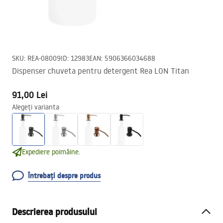
SKU
:
REA-08009
ID
:
12983
EAN
:
5906366034688
Dispenser chuveta pentru detergent Rea LON Titan
91,00 Lei
Alegeți varianta
Expediere poimâine.
Întrebați despre produs
Descrierea produsului