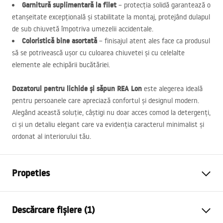
Garnitură suplimentară la filet
– protecția solidă garantează o
etanșeitate excepțională și stabilitate la montaj, protejând dulapul
de sub chiuvetă împotriva umezelii accidentale.
Coloristică bine asortată
– finisajul atent ales face ca produsul
să se potrivească ușor cu culoarea chiuvetei și cu celelalte
elemente ale echipării bucătăriei.
Dozatorul pentru lichide și săpun
REA
Lon
este alegerea ideală
pentru persoanele care apreciază confortul și designul modern.
Alegând această soluție, câștigi nu doar acces comod la detergenți,
ci și un detaliu elegant care va evidenția caracterul minimalist și
ordonat al interiorului tău.
Propeties
Culoare
Titan
Descărcare fișiere (1)
Material
Plastic, Metal