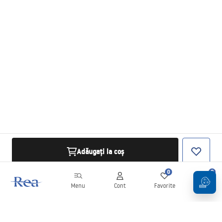
Adăugați la coș
0
0
Menu
Cont
Favorite
Coș