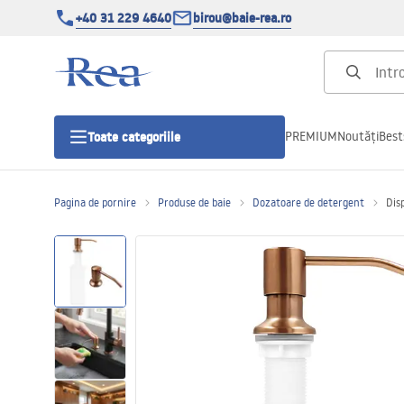
+40 31 229 4640
birou@baie-rea.ro
PREMIUM
Noutăți
Best
Toate categoriile
Pagina de pornire
Produse de baie
Dozatoare de detergent
Dis
Cabine de dus
Usi pentru cabine de dus
Cadite de dus
Rigole Liniare