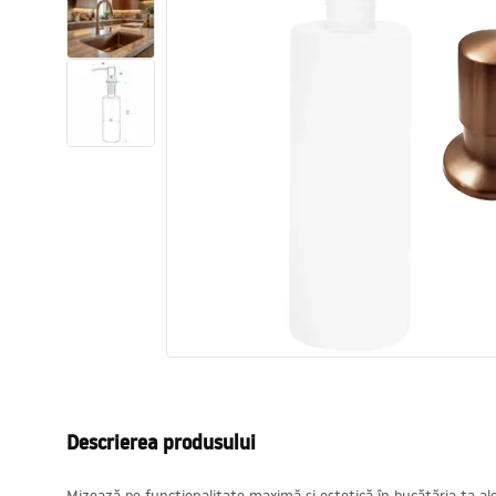
Vase WC si Bideuri
Lavoare
Cazi cu paravane
Baterii sanitare
Dusuri
Bucatarie
Accesorii și mobilier pentru baie
Descrierea produsului