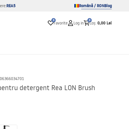
REA5
Română / RON
Blog
ere:
0
0
0,00 Lei
Favorite
Log in
Coș
:
06366034701
pentru detergent Rea LON Brush