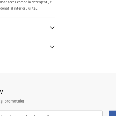
 doar acces comod la detergenți, ci
donat al interiorului tău.
t
al
iv
 și promoțiile!