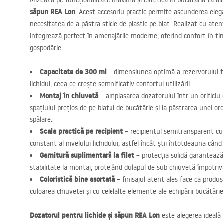
Mizează pe funcționalitate maximă și estetică în bucătăria ta a
săpun
REA
Lon
. Acest accesoriu practic permite ascunderea eleg
necesitatea de a păstra sticle de plastic pe blat. Realizat cu atenț
integrează perfect în amenajările moderne, oferind confort în timp
gospodărie.
Capacitate de 300 ml
– dimensiunea optimă a rezervorului fa
lichidul, ceea ce crește semnificativ confortul utilizării.
Montaj în chiuvetă
– amplasarea dozatorului într-un orificiu 
spațiului prețios de pe blatul de bucătărie și la păstrarea unei ord
spălare.
Scala practică pe recipient
– recipientul semitransparent cu 
constant al nivelului lichidului, astfel încât știi întotdeauna cân
Garnitură suplimentară la filet
– protecția solidă garantează
stabilitate la montaj, protejând dulapul de sub chiuvetă împotriv
Coloristică bine asortată
– finisajul atent ales face ca produs
culoarea chiuvetei și cu celelalte elemente ale echipării bucătărie
Dozatorul pentru lichide și săpun
REA
Lon
este alegerea ideală