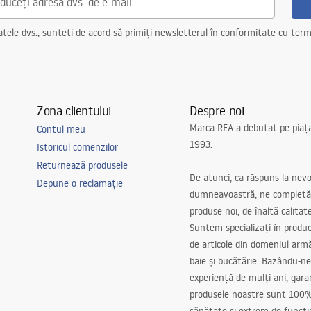
ele dvs., sunteți de acord să primiți newsletterul în conformitate cu terme
Zona clientului
Despre noi
Marca REA a debutat pe piaț
Contul meu
1993.
Istoricul comenzilor
Returnează produsele
De atunci, ca răspuns la nevo
Depune o reclamație
dumneavoastră, ne completă
produse noi, de înaltă calitat
Suntem specializați în produc
de articole din domeniul arm
baie și bucătărie. Bazându-ne
experiență de mulți ani, gar
produsele noastre sunt 100%