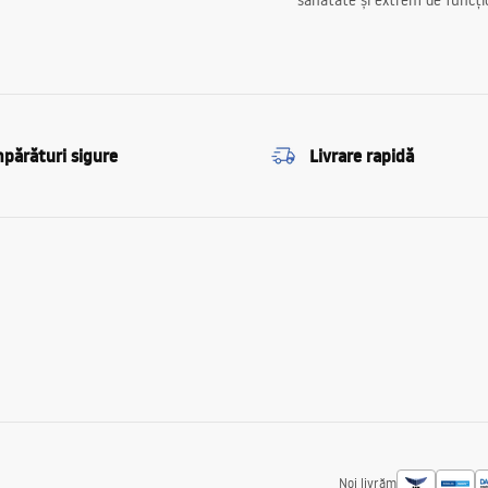
sănătate și extrem de funcți
părături sigure
Livrare rapidă
Noi livrăm