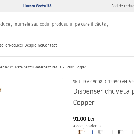
Livrare Gratuită
Cod de reduc
seller
Reduceri
Despre noi
Contact
penser chuveta pentru detergent Rea LON Brush Copper
SKU
:
REA-08008
ID
:
12980
EAN
:
59
Dispenser chuveta 
Copper
91,00 Lei
Alegeți varianta