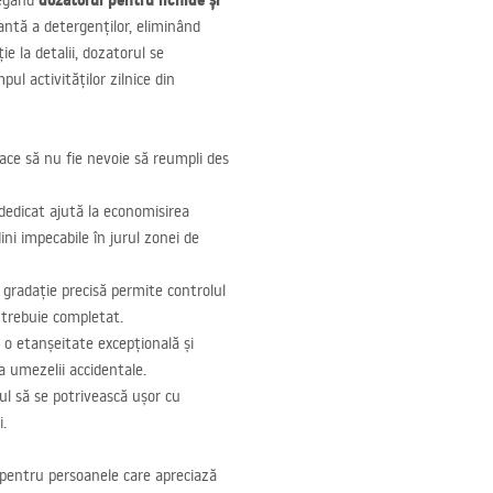
dozatorul pentru lichide și
legând
antă a detergenților, eliminând
ie la detalii, dozatorul se
ul activităților zilnice din
ce să nu fie nevoie să reumpli des
dedicat ajută la economisirea
ini impecabile în jurul zonei de
gradație precisă permite controlul
d trebuie completat.
 o etanșeitate excepțională și
a umezelii accidentale.
ul să se potrivească ușor cu
i.
 pentru persoanele care apreciază