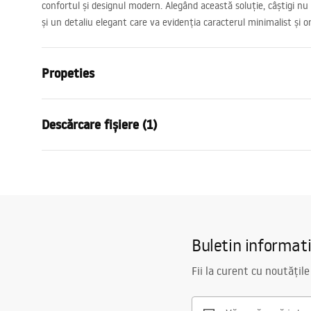
confortul și designul modern. Alegând această soluție, câștigi nu
și un detaliu elegant care va evidenția caracterul minimalist și or
Propeties
Culoare
Cupru peria
Descărcare fișiere (1)
Material
Plastic, Met
Metodă de montaj
Încastrat
Informații de siguranță
Latime
95
mm
WARUNKI_BEZPIECZENSTWA_AKCESORIA_LAZIENKOWE.pdf
Inalime
55
mm
Adâncime
55
mm
Buletin informat
Garantie
24 luni
Fii la curent cu noutățile