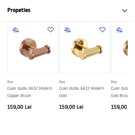
Propeties
Culoare
Oțel periat
Material
Metal
Metodă de montaj
Cu șuruburi
Latime
265
mm
Inalime
50
mm
Adâncime
80
mm
Rea
Rea
Rea
Serie
Modern
Cuier dublu 6612 Modern
Cuier dublu 6612 Modern
Cuier dublu 
Garantie
24 luni
Copper Brush
Gold
Gold Brush
159,00 Lei
159,00 Lei
159,00 Le