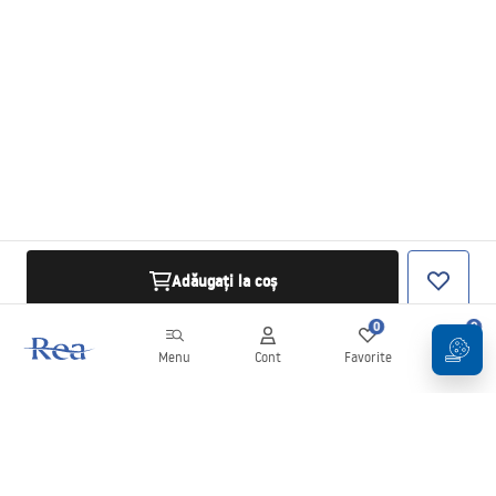
Adăugați la coș
0
0
Menu
Cont
Favorite
Coș
Buletin informativ
Fii la curent cu noutățile și promoțiile!