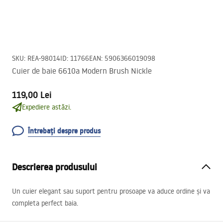
SKU
:
REA-98014
ID
:
11766
EAN
:
5906366019098
Cuier de baie 6610a Modern Brush Nickle
119,00 Lei
Expediere astăzi.
Întrebați despre produs
Descrierea produsului
Un cuier elegant sau suport pentru prosoape va aduce ordine și va
completa perfect baia.