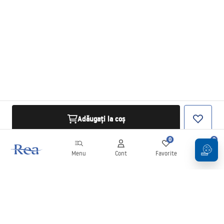
Adăugați la coș
0
0
Menu
Cont
Favorite
Coș
Buletin informativ
Fii la curent cu noutățile și promoțiile!