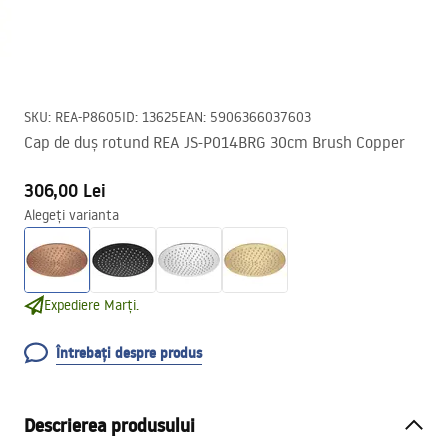
SKU
:
REA-P8605
ID
:
13625
EAN
:
5906366037603
Cap de duș rotund REA JS-P014BRG 30cm Brush Copper
306,00 Lei
Alegeți varianta
Expediere Marți.
Întrebați despre produs
Descrierea produsului