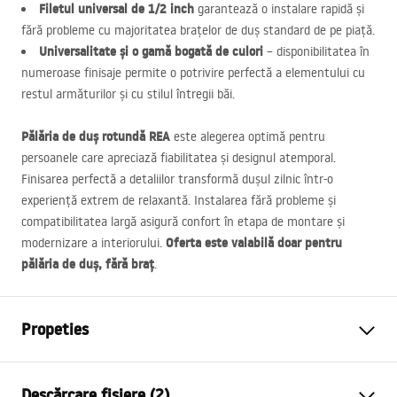
Filetul universal de 1/2 inch
garantează o instalare rapidă și
fără probleme cu majoritatea brațelor de duș standard de pe piață.
Universalitate și o gamă bogată de culori
– disponibilitatea în
numeroase finisaje permite o potrivire perfectă a elementului cu
restul armăturilor și cu stilul întregii băi.
Pălăria de duș rotundă
REA
este alegerea optimă pentru
persoanele care apreciază fiabilitatea și designul atemporal.
Finisarea perfectă a detaliilor transformă dușul zilnic într-o
experiență extrem de relaxantă. Instalarea fără probleme și
compatibilitatea largă asigură confort în etapa de montare și
Oferta este valabilă doar pentru
modernizare a interiorului.
pălăria de duș, fără braț
.
Propeties
Culoare
Cupru periat
Descărcare fișiere (2)