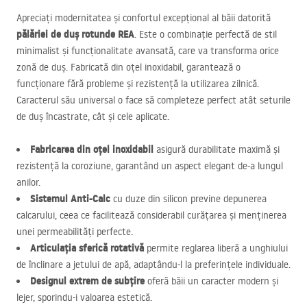
Apreciați modernitatea și confortul excepțional al băii datorită
pălăriei de duș rotunde
REA
. Este o combinație perfectă de stil
minimalist și funcționalitate avansată, care va transforma orice
zonă de duș. Fabricată din oțel inoxidabil, garantează o
funcționare fără probleme și rezistență la utilizarea zilnică.
Caracterul său universal o face să completeze perfect atât seturile
de duș încastrate, cât și cele aplicate.
Fabricarea din oțel inoxidabil
asigură durabilitate maximă și
rezistență la coroziune, garantând un aspect elegant de-a lungul
anilor.
Sistemul Anti-Calc
cu duze din silicon previne depunerea
calcarului, ceea ce facilitează considerabil curățarea și menținerea
unei permeabilități perfecte.
Articulația sferică rotativă
permite reglarea liberă a unghiului
de înclinare a jetului de apă, adaptându-l la preferințele individuale.
Designul extrem de subțire
oferă băii un caracter modern și
lejer, sporindu-i valoarea estetică.