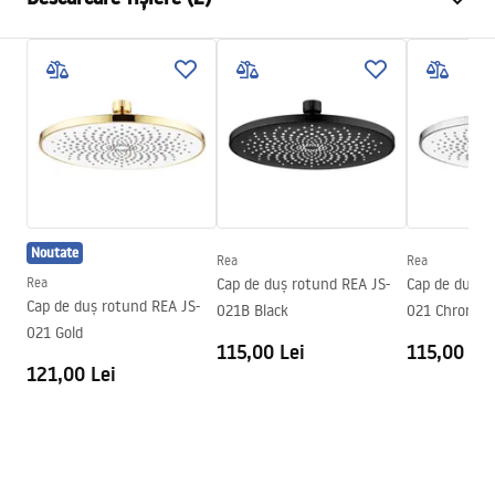
Material
Inox
Metodă de montaj
Cu șuruburi
Pielęgnacja
Latime
300
mm
Pielęgnacja.pdf
Inalime
2
mm
Adâncime
300
mm
Condiții de garanție
Garantie
24 luni
Warranty_Terms_and_Conditions_Accessories_-_24.pdf
Noutate
Rea
Rea
Rea
Cap de duș rotund REA JS-
Cap de duș r
Cap de duș rotund REA JS-
021B Black
021 Chrome
021 Gold
115,00 Lei
115,00 Lei
121,00 Lei