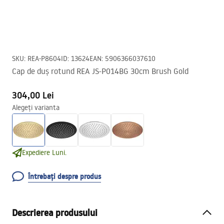
SKU
:
REA-P8604
ID
:
13624
EAN
:
5906366037610
Cap de duș rotund REA JS-P014BG 30cm Brush Gold
304,00 Lei
Alegeți varianta
Expediere Luni.
Întrebați despre produs
Descrierea produsului