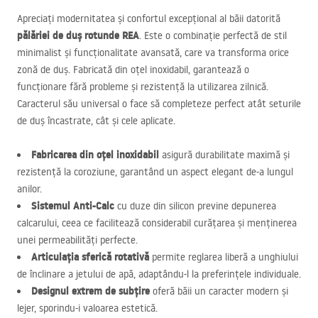
Apreciați modernitatea și confortul excepțional al băii datorită
pălăriei de duș rotunde
REA
. Este o combinație perfectă de stil
minimalist și funcționalitate avansată, care va transforma orice
zonă de duș. Fabricată din oțel inoxidabil, garantează o
funcționare fără probleme și rezistență la utilizarea zilnică.
Caracterul său universal o face să completeze perfect atât seturile
de duș încastrate, cât și cele aplicate.
Fabricarea din oțel inoxidabil
asigură durabilitate maximă și
rezistență la coroziune, garantând un aspect elegant de-a lungul
anilor.
Sistemul Anti-Calc
cu duze din silicon previne depunerea
calcarului, ceea ce facilitează considerabil curățarea și menținerea
unei permeabilități perfecte.
Articulația sferică rotativă
permite reglarea liberă a unghiului
de înclinare a jetului de apă, adaptându-l la preferințele individuale.
Designul extrem de subțire
oferă băii un caracter modern și
lejer, sporindu-i valoarea estetică.