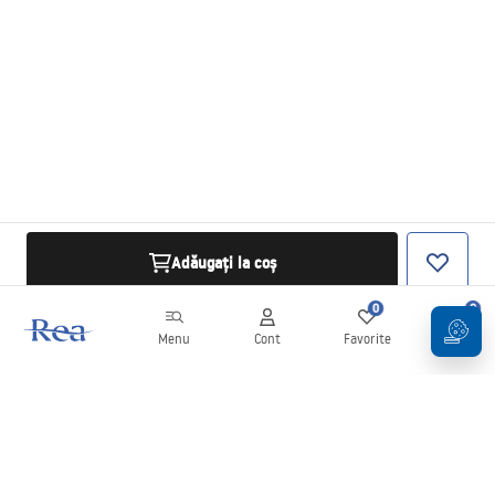
Adăugați la coș
0
0
Menu
Cont
Favorite
Coș
Buletin informativ
Fii la curent cu noutățile și promoțiile!