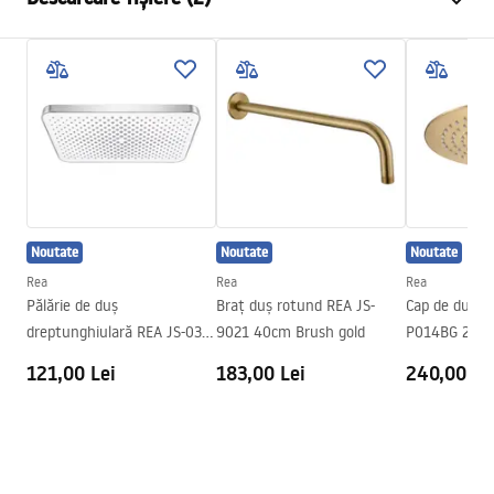
Material
Inox
Metodă de montaj
Cu șuruburi
Pielęgnacja
Latime
300
mm
Pielęgnacja.pdf
Inalime
2
mm
Adâncime
300
mm
Condiții de garanție
Garantie
24 luni
Warranty_Terms_and_Conditions_Accessories_-_24.pdf
Noutate
Noutate
Noutate
Rea
Rea
Rea
Pălărie de duș
Braț duș rotund REA JS-
Cap de duș r
dreptunghiulară REA JS-032
9021 40cm Brush gold
P014BG 25cm
Chrome
121,00 Lei
183,00 Lei
240,00 Le