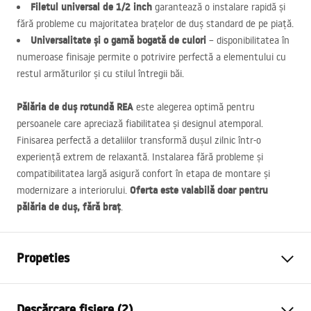
Filetul universal de 1/2 inch
garantează o instalare rapidă și
fără probleme cu majoritatea brațelor de duș standard de pe piață.
Universalitate și o gamă bogată de culori
– disponibilitatea în
numeroase finisaje permite o potrivire perfectă a elementului cu
restul armăturilor și cu stilul întregii băi.
Pălăria de duș rotundă
REA
este alegerea optimă pentru
persoanele care apreciază fiabilitatea și designul atemporal.
Finisarea perfectă a detaliilor transformă dușul zilnic într-o
experiență extrem de relaxantă. Instalarea fără probleme și
compatibilitatea largă asigură confort în etapa de montare și
Oferta este valabilă doar pentru
modernizare a interiorului.
pălăria de duș, fără braț
.
Propeties
Culoare
Auriu periat
Descărcare fișiere (2)