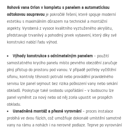
Rohová vana Orion v kompletu s panelem a automatickou
odtokovou soupravou
je pokročilé řešení, které spojuje moderní
estetiku s maximálním důrazem na technické a montážní
aspekty. Vyrobená z vysoce kvalitního vyztuženého akrylátu,
představuje trvanlivý a pohodlný prvek vybavení, který díky své
konstrukci nabízí řadu výhod.
Výhody konstrukce s odnímatelným panelem
– použití
samostatného krycího panelu místo pevného obezdění zaručuje
plný přístup do prostoru pod vanou. V případě potřeby vyčištění
sifonu, kontroly těsnosti potrubí nebo provádění pravidelného
servisu lze panel sejmout bez rizika poškození vany nebo sekání
obkladů. Poskytuje také svobodu uspořádání – v budoucnu lze
panel vyměnit za nový nebo od něj zcela upustit ve prospěch
obkladu.
Usnadněná montáž a přesné vyrovnání
– proces instalace
probíhá ve dvou fázích, což umožňuje dokonalé umístění samotné
vany na rámu a nohách i na nerovné podlaze. Teprve po vyrovnání