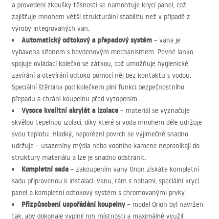
a provedení zkoušky těsnosti se namontuje krycí panel, což
zajišťuje mnohem větší strukturální stabilitu než v případě z
výroby integrovaných van.
Automatický odtokový a přepadový systém
– vana je
vybavena sifonem s bovdenovým mechanismem. Pevné lanko
spojuje ovládací kolečko se zátkou, což umožňuje hygienické
zavírání a otevírání odtoku pomocí něj bez kontaktu s vodou.
Speciální štěrbina pod kolečkem plní funkci bezpečnostního
přepadu a chrání koupelnu před vytopením.
Vysoce kvalitní akrylát a izolace
– materiál se vyznačuje
skvělou tepelnou izolací, díky které si voda mnohem déle udržuje
svou teplotu. Hladký, neporézní povrch se výjimečně snadno
udržuje – usazeniny mýdla nebo vodního kamene nepronikají do
struktury materiálu a lze je snadno odstranit.
Kompletní sada
– zakoupením vany Orion získáte kompletní
sadu připravenou k instalaci: vanu, rám s nohami, speciální krycí
panel a kompletní odtokový systém s chromovanými prvky.
Přizpůsobení uspořádání koupelny
– model Orion byl navržen
tak, aby dokonale vyplnil roh místnosti a maximálně využil