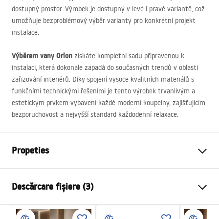
dostupný prostor. Výrobek je dostupný v levé i pravé variantě, což
umožňuje bezproblémový výběr varianty pro konkrétní projekt
instalace.
Výběrem vany Orion
získáte kompletní sadu připravenou k
instalaci, která dokonale zapadá do současných trendů v oblasti
zařizování interiérů. Díky spojení vysoce kvalitních materiálů s
funkčními technickými řešeními je tento výrobek trvanlivým a
estetickým prvkem vybavení každé moderní koupelny, zajišťujícím
bezporuchovost a nejvyšší standard každodenní relaxace.
Propeties
Tip cada
De colt
Descărcare fișiere (3)
Culoare
Alb
Material
Acrilic
Informații de siguranță