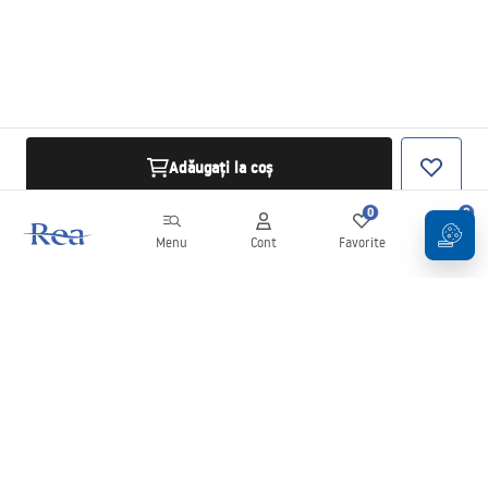
Adăugați la coș
0
0
Menu
Cont
Favorite
Coș
Buletin informativ
Fii la curent cu noutățile și promoțiile!