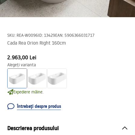
SKU
:
REA-W0096
ID
:
13429
EAN
:
5906366031717
Cada Rea Orion Right 160cm
2.963,00 Lei
Alegeți varianta
Expediere mâine.
Întrebați despre produs
Descrierea produsului