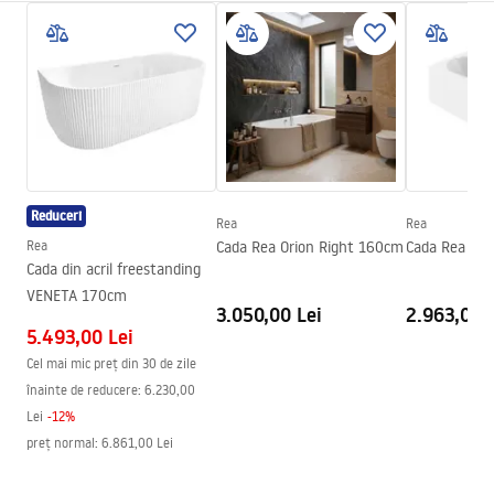
Material
Acrilic
Manual
Lungime
1700
mm
Instrukcja_wanien_naro__nych.pdf
Latime
800
mm
Inalime
575
mm
Informații de siguranță
Parte de montaj
Stânga
WARUNKI_BEZPIECZENSTWA_WANNY.pdf
Dop și sifon incluse
Da
Reduceri
Garantie
24 luni
Rea
Rea
Condiții de garanție
Rea
Cada Rea Orion Right 160cm
Cada Rea Ori
Warranty_Terms_and_Conditions_Bathtubs.pdf
Cada din acril freestanding
VENETA 170cm
3.050,00 Lei
2.963,00 
5.493,00 Lei
Cel mai mic preț din 30 de zile
înainte de reducere:
6.230,00
Lei
-
12
%
preț normal
:
6.861,00 Lei