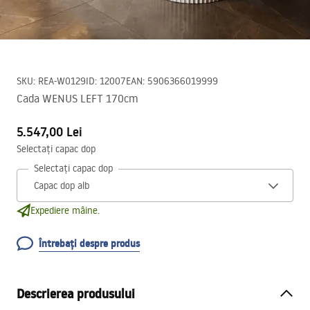
SKU
:
REA-W0129
ID
:
12007
EAN
:
5906366019999
Cada WENUS LEFT 170cm
5.547,00 Lei
Selectați capac dop
Selectați capac dop
Expediere mâine.
Întrebați despre produs
Descrierea produsului