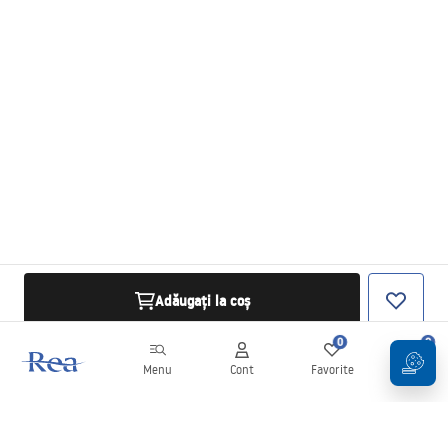
Adăugați la coș
0
0
Menu
Cont
Favorite
Coș