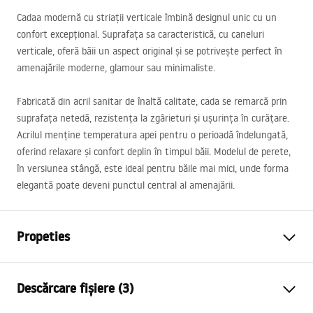
Cadaa modernă cu striații verticale îmbină designul unic cu un
confort excepțional. Suprafața sa caracteristică, cu caneluri
verticale, oferă băii un aspect original și se potrivește perfect în
amenajările moderne, glamour sau minimaliste.
Fabricată din acril sanitar de înaltă calitate, cada se remarcă prin
suprafața netedă, rezistența la zgârieturi și ușurința în curățare.
Acrilul menține temperatura apei pentru o perioadă îndelungată,
oferind relaxare și confort deplin în timpul băii. Modelul de perete,
în versiunea stângă, este ideal pentru băile mai mici, unde forma
elegantă poate deveni punctul central al amenajării.
Propeties
Tip cada
De colt
Descărcare fișiere (3)
Culoare
Alb