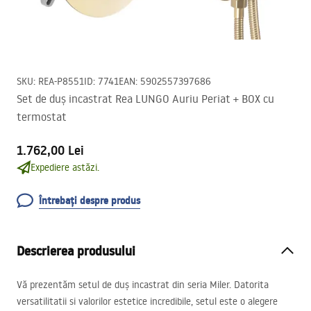
SKU
:
REA-P8551
ID
:
7741
EAN
:
5902557397686
Set de duș incastrat Rea LUNGO Auriu Periat + BOX cu
termostat
1.762,00 Lei
Expediere astăzi.
Întrebați despre produs
Descrierea produsului
Vă prezentăm setul de duș incastrat din seria Miler. Datorita
versatilitatii si valorilor estetice incredibile, setul este o alegere