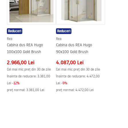
Pipa cadă
Nu
Condiții de garanție
Reglare a presiunii
Da Nu
Warranty_Terms_and_Conditions_Faucets_-_5.pdf
Sistem Anti-Calc
Da
Reduceri
Reduceri
Tehnologia de acoperire
PVD
Instrucțiuni de asamblare
Rea
Rea
Garantie
24 luni
shower_set.pdf
Cabina dus REA Hugo
Cabina dus REA Hugo
100x100 Gold Brush
90x100 Gold Brush
2.966,00 Lei
4.087,00 Lei
Cel mai mic preț din 30 de zile
Cel mai mic preț din 30 de zile
înainte de reducere:
3.381,00
înainte de reducere:
4.472,00
Lei
-
12
%
Lei
-
9
%
preț normal
:
3.381,00 Lei
preț normal
:
4.472,00 Lei