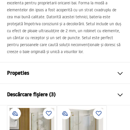
excelenta pentru proprietarii oricarei bai. Forma la modă a
elementelor din ipsos a fost acoperită cu un strat cvadruplu de
cea mai bună calitate. Datorită acestei tehnici, bateria este
protejată împotriva coroziunii și a decolorării. Setul include un duș
cu efect de ploaie ultrasubțire de 2 mm, un robinet cu elemente,
un cântar cu receptor și un set de puncte. Setul este perfect
pentru persoanele care caută soluții neconvenționale și doresc să
creeze o baie originală și unică a visurilor lor.
Propeties
Culoare
Auriu periat
Descărcare fișiere (3)
Material
Alamă, ABS
Tip baterie
Termostatată
Informații de siguranță
Metodă de montaj
Îngropată în perete
Safety_Information_Shower_set.pdf
Reglare înălțime
Da