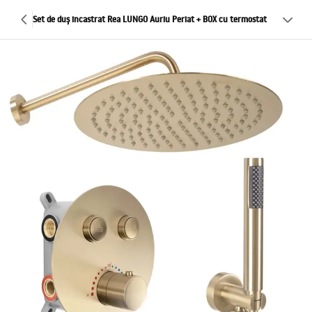
Set de duș incastrat Rea LUNGO Auriu Periat + BOX cu termostat