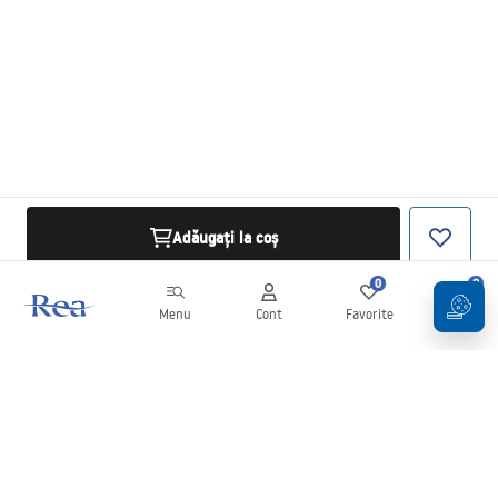
Adăugați la coș
0
0
Menu
Cont
Favorite
Coș
Buletin informativ
Fii la curent cu noutățile și promoțiile!