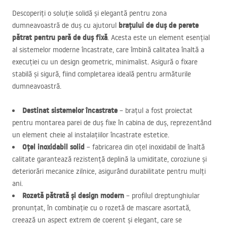
Descoperiți o soluție solidă și elegantă pentru zona
brațului de duș de perete
dumneavoastră de duș cu ajutorul
pătrat pentru pară de duș fixă
. Acesta este un element esențial
al sistemelor moderne încastrate, care îmbină calitatea înaltă a
execuției cu un design geometric, minimalist. Asigură o fixare
stabilă și sigură, fiind completarea ideală pentru armăturile
dumneavoastră.
Destinat sistemelor încastrate
– brațul a fost proiectat
pentru montarea parei de duș fixe în cabina de duș, reprezentând
un element cheie al instalațiilor încastrate estetice.
Oțel inoxidabil solid
– fabricarea din oțel inoxidabil de înaltă
calitate garantează rezistență deplină la umiditate, coroziune și
deteriorări mecanice zilnice, asigurând durabilitate pentru mulți
ani.
Rozetă pătrată și design modern
– profilul dreptunghiular
pronunțat, în combinație cu o rozetă de mascare asortată,
creează un aspect extrem de coerent și elegant, care se