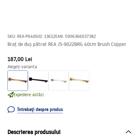
SKU
:
REA-P6406
ID
:
13612
EAN
:
5906366037382
Braț de duș pătrat REA JS-9022BRG 40cm Brush Copper
187,00 Lei
Alegeți varianta
Expediere astăzi.
Întrebați despre produs
Descrierea produsului