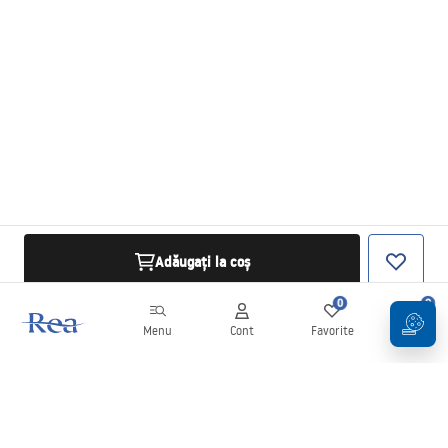
Adăugați la coș
0
0
Menu
Cont
Favorite
Coș
Buletin informativ