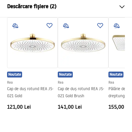
Culoare
Cupru periat
Descărcare fișiere (2)
Material
Inox
Metodă de montaj
Cu șuruburi
Pielęgnacja
Latime
405
mm
Pielęgnacja.pdf
Inalime
28
mm
Adâncime
30
mm
Condiții de garanție
Garantie
24 luni
Warranty_Terms_and_Conditions_Accessories_-_24.pdf
Noutate
Noutate
Noutate
Rea
Rea
Rea
Cap de duș rotund REA JS-
Cap de duș rotund REA JS-
Pălărie de du
021 Gold
021 Gold Brush
dreptunghiul
Brushed Gold
121,00 Lei
141,00 Lei
155,00 Le