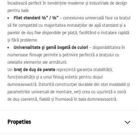
încadrează perfect în tendințele moderne și industriale de design
pentru baie.
Filet standard ½” / ½”
– conexiunea universală face ca brațul
să fie compatibil cu majoritatea instalațiilor de apă standard și a
parelor de duș fixe disponibile pe piață, facilitând o instalare rapidă
și fără probleme.
Universalitate și gamă bogată de culori
– disponibilitatea în
numeroase finisaje permite o potrivire perfectă a brațului cu
celelalte elemente ale armăturii.
braț de duș de perete
Un
reprezintă garanția stabilității,
funcționalității și a unui finisaj estetic pentru dușul
dumneavoastră. Datorită construcției durabile din oțel inoxidabil și
parametrilor universali de montare, veți crea cu ușurință o zonă
de duș coerentă, fiabilă și frumoasă în baia dumneavoastră.
Propeties