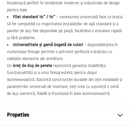
încadrează perfect în tendințele moderne și industriale de design
pentru baie.
Filet standard ½” / ½”
– conexiunea universală face ca brațul
să fie compatibil cu majoritatea instalațiilor de apă standard și a
parelor de duș fixe disponibile pe piață, facilitând o instalare rapidă
și fără probleme.
Universalitate și gamă bogată de culori
– disponibilitatea în
numeroase finisaje permite o potrivire perfectă a brațului cu
celelalte elemente ale armăturii.
braț de duș de perete
Un
reprezintă garanția stabilității,
funcționalității și a unui finisaj estetic pentru dușul
dumneavoastră. Datorită construcției durabile din oțel inoxidabil și
parametrilor universali de montare, veți crea cu ușurință o zonă
de duș coerentă, fiabilă și frumoasă în baia dumneavoastră.
Propeties