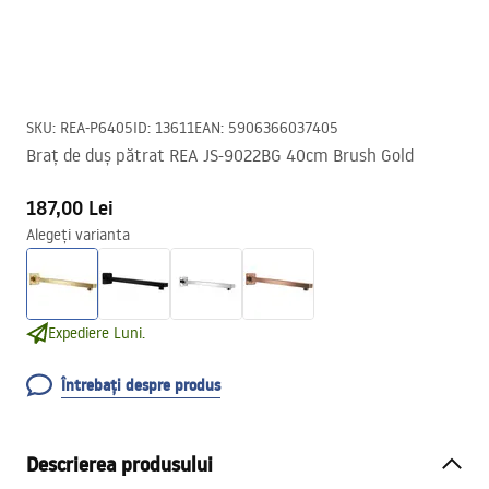
SKU
:
REA-P6405
ID
:
13611
EAN
:
5906366037405
Braț de duș pătrat REA JS-9022BG 40cm Brush Gold
187,00 Lei
Alegeți varianta
Expediere Luni.
Întrebați despre produs
Descrierea produsului