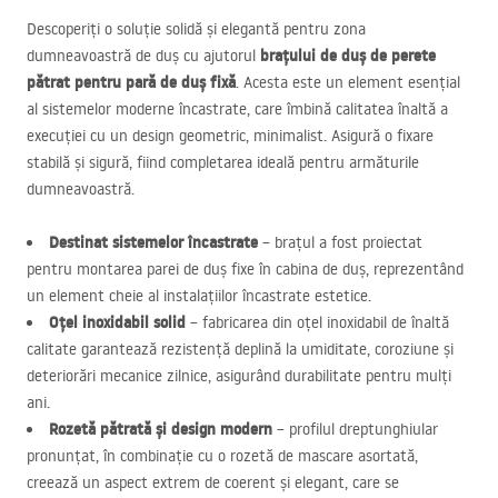
Descoperiți o soluție solidă și elegantă pentru zona
brațului de duș de perete
dumneavoastră de duș cu ajutorul
pătrat pentru pară de duș fixă
. Acesta este un element esențial
al sistemelor moderne încastrate, care îmbină calitatea înaltă a
execuției cu un design geometric, minimalist. Asigură o fixare
stabilă și sigură, fiind completarea ideală pentru armăturile
dumneavoastră.
Destinat sistemelor încastrate
– brațul a fost proiectat
pentru montarea parei de duș fixe în cabina de duș, reprezentând
un element cheie al instalațiilor încastrate estetice.
Oțel inoxidabil solid
– fabricarea din oțel inoxidabil de înaltă
calitate garantează rezistență deplină la umiditate, coroziune și
deteriorări mecanice zilnice, asigurând durabilitate pentru mulți
ani.
Rozetă pătrată și design modern
– profilul dreptunghiular
pronunțat, în combinație cu o rozetă de mascare asortată,
creează un aspect extrem de coerent și elegant, care se