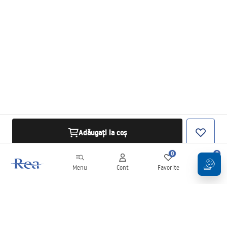
Adăugați la coș
0
0
Menu
Cont
Favorite
Coș
Buletin informativ