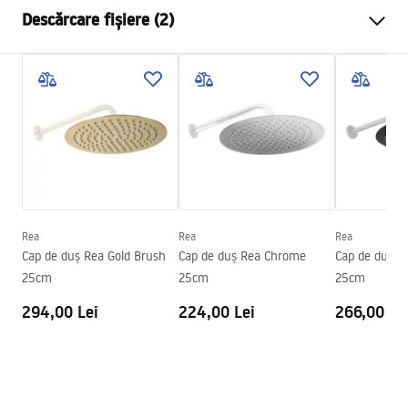
Culoare
Auriu periat
Descărcare fișiere (2)
Material
Inox
Metodă de montaj
Cu șuruburi
Pielęgnacja
Latime
405
mm
Pielęgnacja.pdf
Inalime
28
mm
Adâncime
30
mm
Condiții de garanție
Garantie
24 luni
Warranty_Terms_and_Conditions_Accessories_-_24.pdf
Rea
Rea
Rea
Cap de duș Rea Gold Brush
Cap de duș Rea Chrome
Cap de duș R
25cm
25cm
25cm
294,00 Lei
224,00 Lei
266,00 Le