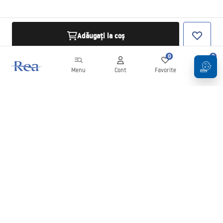
Adăugați la coș
0
0
Menu
Cont
Favorite
Coș
Buletin informativ
Fii la curent cu noutățile și promoțiile!
Conectați-vă
Introducând și confirmând datele dvs., sunteți de acord să primiți