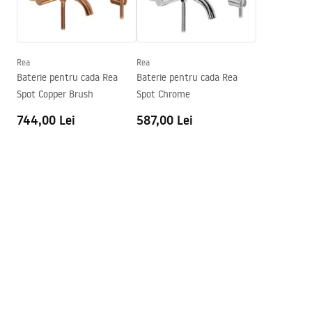
Warunki bezpieczeństwa
Diametru pentru conectare
1/2 țoli
WARUNKI BEZPIECZENSTWA BATERIE.pdf
Distanța dintre racorduri
150
mm
Model
JS-B80103BRG
Rea
Rea
Condiții de garanție
Baterie pentru cada Rea
Baterie pentru cada Rea
Garantie
5 ani
Warranty_Terms_and_Conditions_Faucets_-_5.pdf
Spot Copper Brush
Spot Chrome
744,00 Lei
587,00 Lei