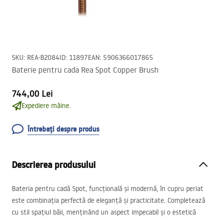
SKU
:
REA-B2084
ID
:
11897
EAN
:
5906366017865
Baterie pentru cada Rea Spot Copper Brush
744,00 Lei
Expediere mâine.
Întrebați despre produs
Descrierea produsului
Bateria pentru cadă Spot, funcțională și modernă, în cupru periat
este combinația perfectă de eleganță și practicitate. Completează
cu stil spațiul băii, menținând un aspect impecabil și o estetică