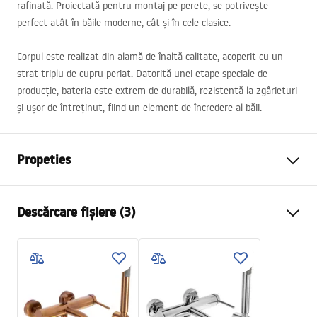
rafinată. Proiectată pentru montaj pe perete, se potrivește
perfect atât în băile moderne, cât și în cele clasice.
Corpul este realizat din alamă de înaltă calitate, acoperit cu un
strat triplu de cupru periat. Datorită unei etape speciale de
producție, bateria este extrem de durabilă, rezistentă la zgârieturi
și ușor de întreținut, fiind un element de încredere al băii.
Propeties
Tip baterie
de cada
Descărcare fișiere (3)
Metodă de montaj
Montată pe perete
Culoare
Cupru periat
Instrucțiuni de asamblare
Tip de gura de scurgere
Fixă
Faucet.pdf
Material
Alamă, ABS
Tehnologia de acoperire
PVD