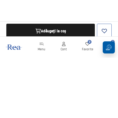
Adăugați la coș
0
0
Menu
Cont
Favorite
Coș
Buletin informativ
Fii la curent cu noutățile și promoțiile!
Conectați-vă