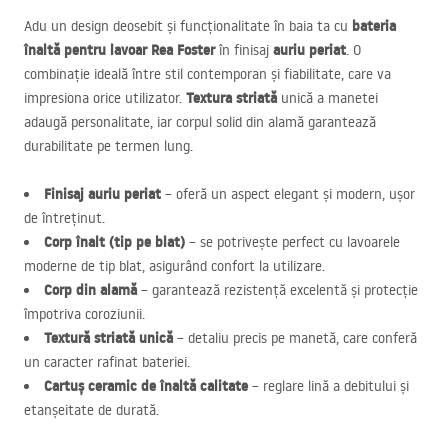
bateria
Adu un design deosebit și funcționalitate în baia ta cu
înaltă pentru lavoar Rea Foster
auriu periat
în finisaj
. O
combinație ideală între stil contemporan și fiabilitate, care va
Textura striată
impresiona orice utilizator.
unică a manetei
adaugă personalitate, iar corpul solid din alamă garantează
durabilitate pe termen lung.
Finisaj auriu periat
– oferă un aspect elegant și modern, ușor
de întreținut.
Corp înalt (tip pe blat)
– se potrivește perfect cu lavoarele
moderne de tip blat, asigurând confort la utilizare.
Corp din alamă
– garantează rezistență excelentă și protecție
împotriva coroziunii.
Textură striată unică
– detaliu precis pe manetă, care conferă
un caracter rafinat bateriei.
Cartuș ceramic de înaltă calitate
– reglare lină a debitului și
etanșeitate de durată.