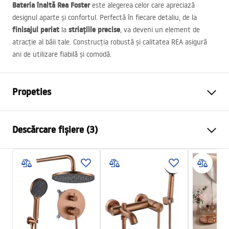
Bateria înaltă Rea Foster
este alegerea celor care apreciază
designul aparte și confortul. Perfectă în fiecare detaliu, de la
finisajul periat
striațiile precise
la
, va deveni un element de
atracție al băii tale. Construcția robustă și calitatea
REA
asigură
ani de utilizare fiabilă și comodă.
Propeties
Tip baterie
de lavoar
Descărcare fișiere (3)
Metodă de montaj
Montată pe blat
Culoare
Auriu periat
Condiții de garanție
Tip de gura de scurgere
Fixă
Warranty_Terms_and_Conditions_Faucets_-_5.pdf
Material
Alamă
Lungimea gurii
150
mm
Instrucțiuni de asamblare
Inalime
287
mm
faucet.pdf