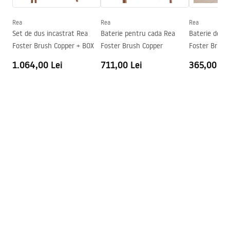
Tehnologia de acoperire
PVD
Diametru pentru conectare
3/8 țoli
Rea
Rea
Rea
Informații de siguranță
Set de dus incastrat Rea
Baterie pentru cada Rea
Baterie de cu
Garantie
5 ani
Safety_Information_Faucets.pdf
Foster Brush Copper + BOX
Foster Brush Copper
Foster Brush
1.064,00 Lei
711,00 Lei
365,00 Le