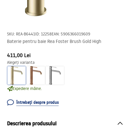
SKU
:
REA-B6441
ID
:
12258
EAN
:
5906366019609
Baterie pentru baie Rea Foster Brush Gold High
411,00 Lei
Alegeți varianta
Expediere mâine.
Întrebați despre produs
Descrierea produsului