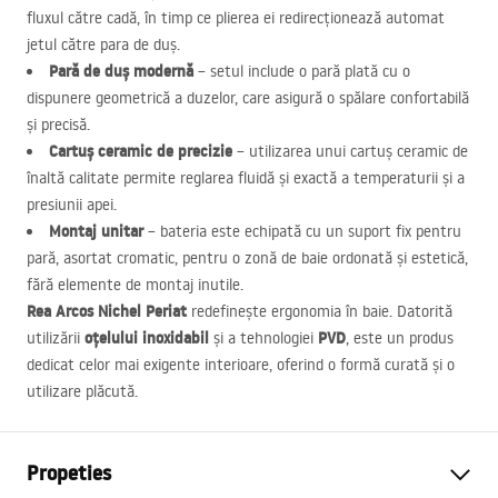
fluxul către cadă, în timp ce plierea ei redirecționează automat
jetul către para de duș.
Pară de duș modernă
– setul include o pară plată cu o
dispunere geometrică a duzelor, care asigură o spălare confortabilă
și precisă.
Cartuș ceramic de precizie
– utilizarea unui cartuș ceramic de
înaltă calitate permite reglarea fluidă și exactă a temperaturii și a
presiunii apei.
Montaj unitar
– bateria este echipată cu un suport fix pentru
pară, asortat cromatic, pentru o zonă de baie ordonată și estetică,
fără elemente de montaj inutile.
Rea Arcos Nichel Periat
redefinește ergonomia în baie. Datorită
oțelului inoxidabil
PVD
utilizării
și a tehnologiei
, este un produs
dedicat celor mai exigente interioare, oferind o formă curată și o
utilizare plăcută.
Propeties