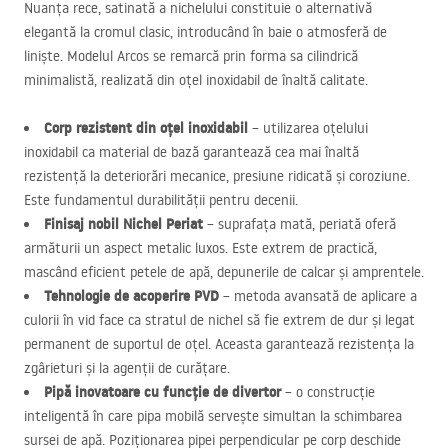
Nuanța rece, satinată a nichelului constituie o alternativă
elegantă la cromul clasic, introducând în baie o atmosferă de
liniște. Modelul Arcos se remarcă prin forma sa cilindrică
minimalistă, realizată din oțel inoxidabil de înaltă calitate.
Corp rezistent din oțel inoxidabil
– utilizarea oțelului
inoxidabil ca material de bază garantează cea mai înaltă
rezistență la deteriorări mecanice, presiune ridicată și coroziune.
Este fundamentul durabilității pentru decenii.
Finisaj nobil Nichel Periat
– suprafața mată, periată oferă
armăturii un aspect metalic luxos. Este extrem de practică,
mascând eficient petele de apă, depunerile de calcar și amprentele.
Tehnologie de acoperire
PVD
– metoda avansată de aplicare a
culorii în vid face ca stratul de nichel să fie extrem de dur și legat
permanent de suportul de oțel. Aceasta garantează rezistența la
zgârieturi și la agenții de curățare.
Pipă inovatoare cu funcție de divertor
– o construcție
inteligentă în care pipa mobilă servește simultan la schimbarea
sursei de apă. Poziționarea pipei perpendicular pe corp deschide