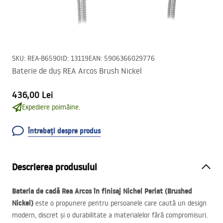
SKU
:
REA-B6590
ID
:
13119
EAN
:
5906366029776
Baterie de duș REA Arcos Brush Nickel
436,00 Lei
Expediere poimâine.
Întrebați despre produs
Descrierea produsului
Bateria de cadă Rea Arcos în finisaj Nichel Periat (Brushed
Nickel)
este o propunere pentru persoanele care caută un design
modern, discret și o durabilitate a materialelor fără compromisuri.