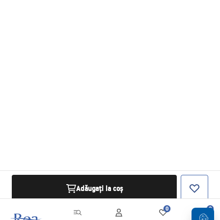
Adăugați la coș
0
0