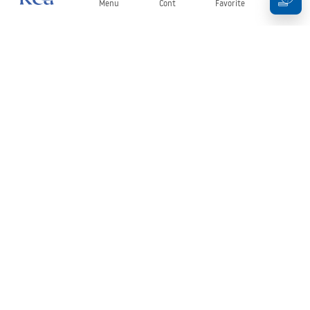
Menu
Cont
Favorite
Coș
Buletin informativ
Fii la curent cu noutățile și promoțiile!
Conectați-vă
Introducând și confirmând datele dvs., sunteți de acord să primiți
newsletterul în conformitate cu termenii stabiliți în
Regulament
.