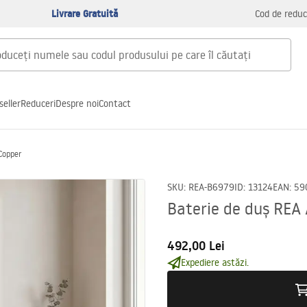
Livrare Gratuită
Cod de reduc
seller
Reduceri
Despre noi
Contact
Copper
SKU
:
REA-B6979
ID
:
13124
EAN
:
59
Baterie de duș REA
492,00 Lei
Expediere astăzi.