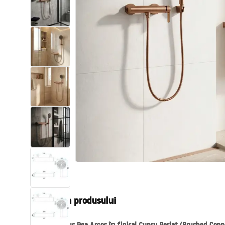
Vase WC si Bideuri
Lavoare
Cazi cu paravane
Baterii sanitare
Dusuri
Bucatarie
Accesorii și mobilier pentru baie
Descrierea produsului