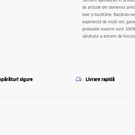
Suntem specializați în produc
de articole din domeniul arm
baie și bucătărie. Bazându-ne
experiență de mulți ani, gar
produsele noastre sunt 100%
sănătate și extrem de funcți
părături sigure
Livrare rapidă