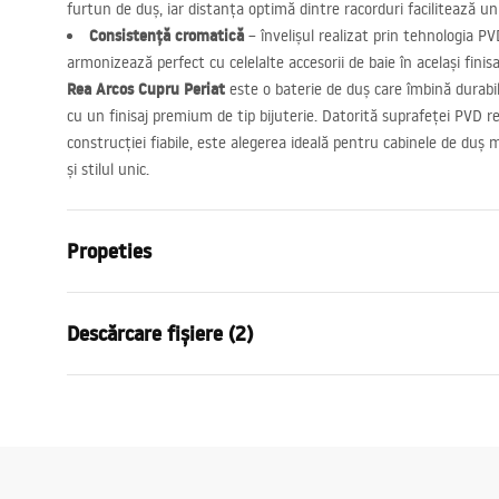
furtun de duș, iar distanța optimă dintre racorduri facilitează un
Consistență cromatică
– învelișul realizat prin tehnologia
PV
armonizează perfect cu celelalte accesorii de baie în același finisa
Rea Arcos Cupru Periat
este o baterie de duș care îmbină durabi
cu un finisaj premium de tip bijuterie. Datorită suprafeței
PVD
re
construcției fiabile, este alegerea ideală pentru cabinele de duș
și stilul unic.
Propeties
Tip baterie
de dus
Descărcare fișiere (2)
Metodă de montaj
Montată pe
Culoare
Cupru peria
Condi
Material
Inox, Alamă
Instrucțiuni de asamblare
Warra
Faucet.pdf
Inalime
100
mm
Faucet
Tehnologia de acoperire
PVD