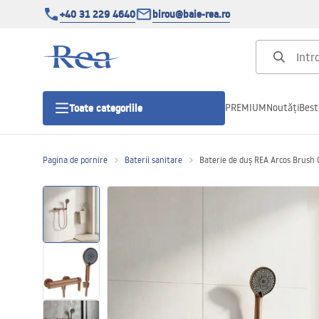
+40 31 229 4640
birou@baie-rea.ro
PREMIUM
Noutăți
Best
Toate categoriile
Pagina de pornire
Baterii sanitare
Baterie de duș REA Arcos Brush 
Cabine de dus
Usi pentru cabine de dus
Cadite de dus
Rigole Liniare