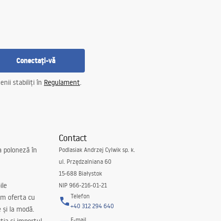
Conectați-vă
nii stabiliți în
Regulament
.
Contact
a poloneză în
Podlasiak Andrzej Cylwik sp. k.
ul. Przędzalniana 60
15-688 Białystok
ile
NIP 966-216-01-21
Telefon
m oferta cu
+40 312 294 640
e și la modă.
E-mail