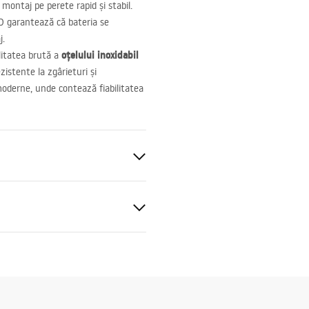
 montaj pe perete rapid și stabil.
D
garantează că bateria se
j.
oțelului inoxidabil
litatea brută a
zistente la zgârieturi și
 moderne, unde contează fiabilitatea
 perete
t
ții de garanție
, ABS
nty_Terms_and_Conditions_
s_-_5.pdf