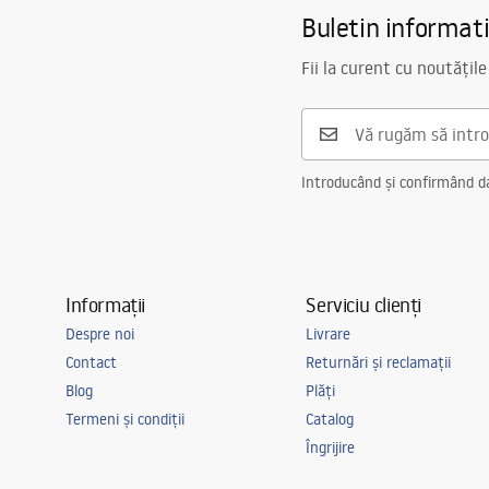
Buletin informat
Diametru pentru conectare
1/2 țoli
Distanța dintre racorduri
150
mm
Fii la curent cu noutățile
Garantie
5 ani
Introducând și confirmând dat
Informații
Serviciu clienți
Despre noi
Livrare
Contact
Returnări și reclamații
Blog
Plăți
Termeni și condiții
Catalog
Îngrijire