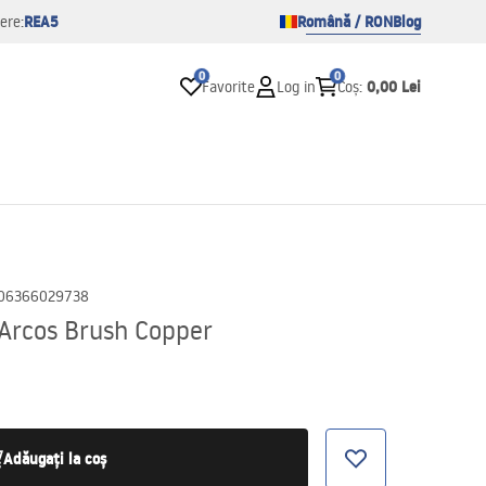
REA5
Română / RON
Blog
ere:
0
0
0,00 Lei
Favorite
Log in
Coș
:
06366029738
 Arcos Brush Copper
Adăugați la coș