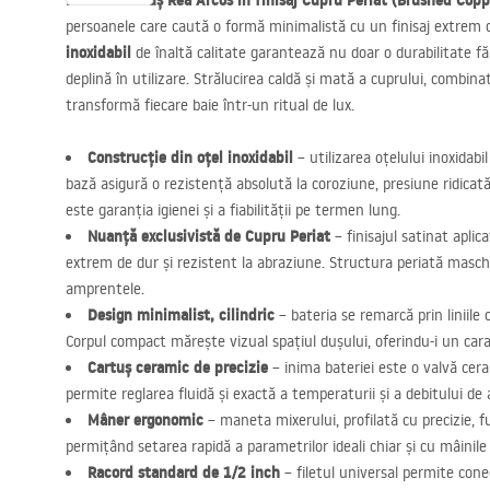
Bateria de duș Rea Arcos în finisaj Cupru Periat (Brushed Copp
persoanele care caută o formă minimalistă cu un finisaj extrem de
inoxidabil
de înaltă calitate garantează nu doar o durabilitate fă
deplină în utilizare. Strălucirea caldă și mată a cuprului, combi
transformă fiecare baie într-un ritual de lux.
Construcție din oțel inoxidabil
– utilizarea oțelului inoxidabi
bază asigură o rezistență absolută la coroziune, presiune ridicată
este garanția igienei și a fiabilității pe termen lung.
Nuanță exclusivistă de Cupru Periat
– finisajul satinat apli
extrem de dur și rezistent la abraziune. Structura periată masche
amprentele.
Design minimalist, cilindric
– bateria se remarcă prin liniile 
Corpul compact mărește vizual spațiul dușului, oferindu-i un car
Cartuș ceramic de precizie
– inima bateriei este o valvă cera
permite reglarea fluidă și exactă a temperaturii și a debitului de
Mâner ergonomic
– maneta mixerului, profilată cu precizie, fu
permițând setarea rapidă a parametrilor ideali chiar și cu mâinile
Racord standard de 1/2 inch
– filetul universal permite cone