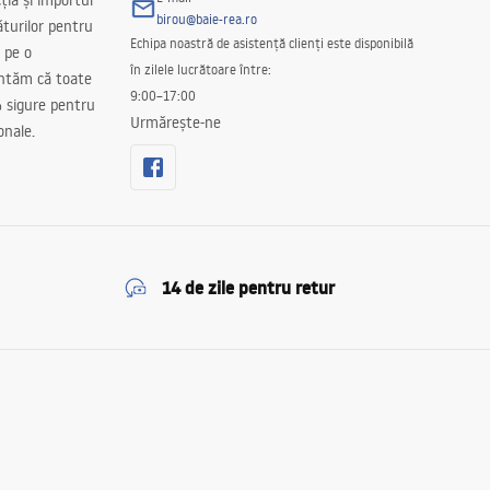
ția și importul
birou@baie-rea.ro
ăturilor pentru
Echipa noastră de asistență clienți este disponibilă
 pe o
în zilele lucrătoare între:
antăm că toate
9:00–17:00
 sigure pentru
Urmărește-ne
onale.
14 de zile pentru retur