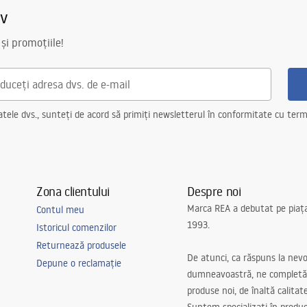
iv
 și promoțiile!
ele dvs., sunteți de acord să primiți newsletterul în conformitate cu terme
Zona clientului
Despre noi
Marca REA a debutat pe piaț
Contul meu
1993.
Istoricul comenzilor
Returnează produsele
De atunci, ca răspuns la nevo
Depune o reclamație
dumneavoastră, ne completă
produse noi, de înaltă calitat