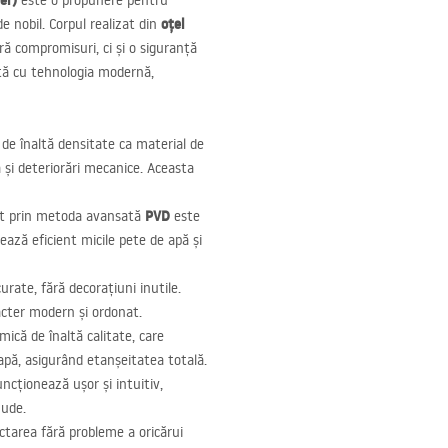
er)
este o propunere pentru
oțel
 nobil. Corpul realizat din
ră compromisuri, ci și o siguranță
nată cu tehnologia modernă,
l de înaltă densitate ca material de
 și deteriorări mecanice. Aceasta
PVD
cat prin metoda avansată
este
ază eficient micile pete de apă și
curate, fără decorațiuni inutile.
acter modern și ordonat.
mică de înaltă calitate, care
 apă, asigurând etanșeitatea totală.
ncționează ușor și intuitiv,
 ude.
ctarea fără probleme a oricărui