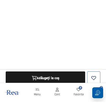
Adăugați la coș
0
0
Menu
Cont
Favorite
Coș