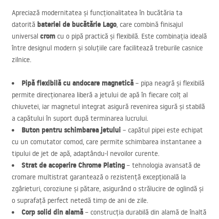
Apreciază modernitatea și funcționalitatea în bucătăria ta
bateriei de bucătărie Lago
datorită
, care combină finisajul
crom
universal
cu o pipă practică și flexibilă. Este combinația ideală
între designul modern și soluțiile care facilitează treburile casnice
zilnice.
Pipă flexibilă cu andocare magnetică
– pipa neagră și flexibilă
permite direcționarea liberă a jetului de apă în fiecare colț al
chiuvetei, iar magnetul integrat asigură revenirea sigură și stabilă
a capătului în suport după terminarea lucrului.
Buton pentru schimbarea jetului
– capătul pipei este echipat
cu un comutator comod, care permite schimbarea instantanee a
tipului de jet de apă, adaptându-l nevoilor curente.
Strat de acoperire Chrome Plating
– tehnologia avansată de
cromare multistrat garantează o rezistență excepțională la
zgârieturi, coroziune și pătare, asigurând o strălucire de oglindă și
o suprafață perfect netedă timp de ani de zile.
Corp solid din alamă
– construcția durabilă din alamă de înaltă