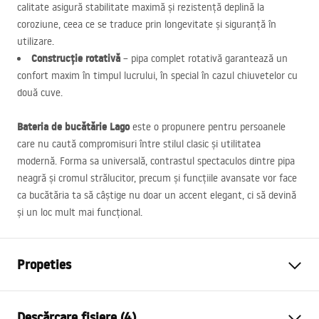
calitate asigură stabilitate maximă și rezistență deplină la
coroziune, ceea ce se traduce prin longevitate și siguranță în
utilizare.
Construcție rotativă
– pipa complet rotativă garantează un
confort maxim în timpul lucrului, în special în cazul chiuvetelor cu
două cuve.
Bateria de bucătărie Lago
este o propunere pentru persoanele
care nu caută compromisuri între stilul clasic și utilitatea
modernă. Forma sa universală, contrastul spectaculos dintre pipa
neagră și cromul strălucitor, precum și funcțiile avansate vor face
ca bucătăria ta să câștige nu doar un accent elegant, ci să devină
și un loc mult mai funcțional.
Propeties
Tip baterie
de bucatarie
Descărcare fișiere (4)