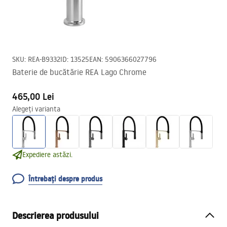
SKU
:
REA-B9332
ID
:
13525
EAN
:
5906366027796
Baterie de bucătărie REA Lago Chrome
465,00 Lei
Alegeți varianta
Expediere astăzi.
Întrebați despre produs
Descrierea produsului