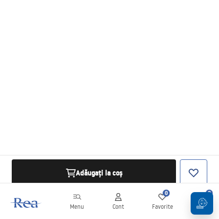
Adăugați la coș
0
0
Menu
Cont
Favorite
Coș