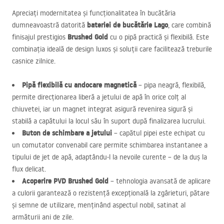
Apreciați modernitatea și funcționalitatea în bucătăria
bateriei de bucătărie Lago
dumneavoastră datorită
, care combină
Brushed Gold
finisajul prestigios
cu o pipă practică și flexibilă. Este
combinația ideală de design luxos și soluții care facilitează treburile
casnice zilnice.
Pipă flexibilă cu andocare magnetică
– pipa neagră, flexibilă,
permite direcționarea liberă a jetului de apă în orice colț al
chiuvetei, iar un magnet integrat asigură revenirea sigură și
stabilă a capătului la locul său în suport după finalizarea lucrului.
Buton de schimbare a jetului
– capătul pipei este echipat cu
un comutator convenabil care permite schimbarea instantanee a
tipului de jet de apă, adaptându-l la nevoile curente – de la duș la
flux delicat.
Acoperire
PVD
Brushed Gold
– tehnologia avansată de aplicare
a culorii garantează o rezistență excepțională la zgârieturi, pătare
și semne de utilizare, menținând aspectul nobil, satinat al
armăturii ani de zile.