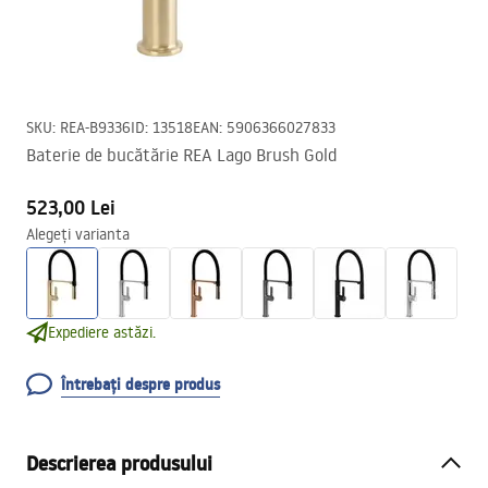
SKU
:
REA-B9336
ID
:
13518
EAN
:
5906366027833
Baterie de bucătărie REA Lago Brush Gold
523,00 Lei
Alegeți varianta
Expediere astăzi.
Întrebați despre produs
Descrierea produsului