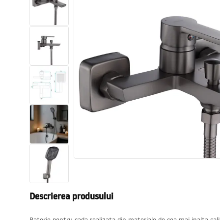
Vase WC si Bideuri
Lavoare
Cazi cu paravane
Baterii sanitare
Dusuri
Bucatarie
Accesorii și mobilier pentru baie
Descrierea produsului