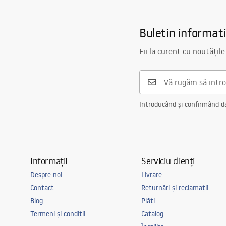
Faucet
Lungimea gurii
175
mm
Buletin informat
Inalime
100
mm
Tehnologia de acoperire
PVD
Fii la curent cu noutățile
Diametru pentru conectare
1/2 țoli
Distanța dintre racorduri
150
mm
Garantie
5 ani
Introducând și confirmând dat
Informații
Serviciu clienți
Despre noi
Livrare
Contact
Returnări și reclamații
Blog
Plăți
Termeni și condiții
Catalog