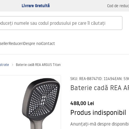
Livrare Gratuită
Cod de reduc
seller
Reduceri
Despre noi
Contact
astrate
Baterie cadă REA ARGUS Titan
SKU
:
REA-B8747
ID
:
11494
EAN
:
59
Baterie cadă REA A
488,00 Lei
Produs indisponibil
Anunțați-mă despre disponibil