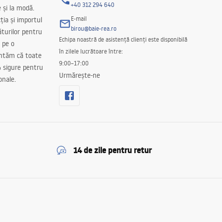
+40 312 294 640
e și la modă.
E-mail
ția și importul
birou@baie-rea.ro
ăturilor pentru
Echipa noastră de asistență clienți este disponibilă
 pe o
în zilele lucrătoare între:
antăm că toate
9:00–17:00
 sigure pentru
Urmărește-ne
onale.
14 de zile pentru retur