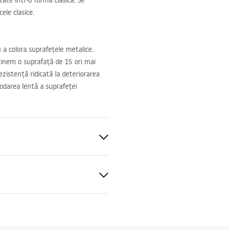
tate intr-o forma clasica. Se
ele clasice.
 a colora suprafețele metalice.
ținem o suprafață de 15 ori mai
zistență ridicată la deteriorarea
rodarea lentă a suprafeței
 perete
ții de garanție
nty_Terms_and_Conditions_