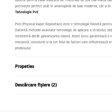
Baterie pentru cada realizata din materiale de cea mai inalta cali
potrivește perfect atât în ​​amenajările de baie moderne, cât și în c
Tehnologie Pvd
Pvd (Physical Vapor Deposition) este o tehnologie folosită pentru
Datorită metodei avansate tehnologic de aplicare a stratului, ob
rezistentă decât galvanizarea clasică. Acest lucru garantează o re
mecanică, coroziune și la tot felul de factori care influențează e
produsului.
Propeties
Tip baterie
de cada
Descărcare fișiere (2)
Metodă de montaj
Montată pe
Culoare
Titan
Condi
Tip de gura de scurgere
Fixă
Instrucțiuni de asamblare
Warra
Faucet.pdf
Material
Alamă