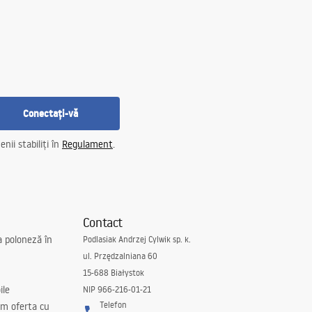
Conectați-vă
nii stabiliți în
Regulament
.
Contact
a poloneză în
Podlasiak Andrzej Cylwik sp. k.
ul. Przędzalniana 60
15-688 Białystok
ile
NIP 966-216-01-21
Telefon
m oferta cu