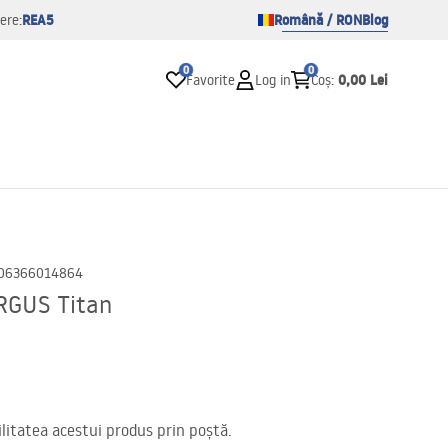
REA5
Română / RON
Blog
ere:
0
0
0,00 Lei
Favorite
Log in
Coș
:
06366014864
RGUS Titan
itatea acestui produs prin poștă.