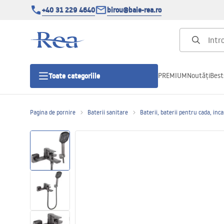
+40 31 229 4640
birou@baie-rea.ro
PREMIUM
Noutăți
Best
Toate categoriile
Pagina de pornire
Baterii sanitare
Baterii, baterii pentru cada, inc
Cabine de dus
Usi pentru cabine de dus
Cadite de dus
Rigole Liniare