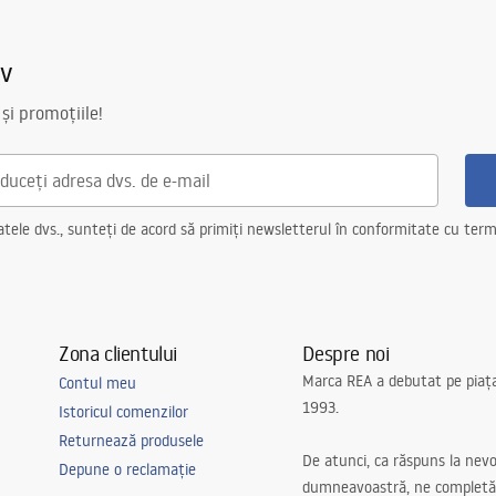
s_-_5.pdf
iv
 și promoțiile!
ele dvs., sunteți de acord să primiți newsletterul în conformitate cu terme
Zona clientului
Despre noi
Marca REA a debutat pe piaț
Contul meu
1993.
Istoricul comenzilor
Returnează produsele
De atunci, ca răspuns la nevo
Depune o reclamație
dumneavoastră, ne completă