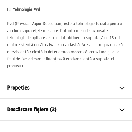
Tehnologie Pvd
h3
Pvd (Physical Vapor Deposition) este o tehnologie folosită pentru
a colora suprafețele metalice. Datorită metodei avansate
tehnologic de aplicare a stratului, obținem o suprafață de 15 ori
mai rezistentă decât galvanizarea clasică. Acest lucru garantează
o rezistență ridicată la deteriorarea mecanică, coroziune și la tot
felul de factori care influențează erodarea lentă a suprafeței
produsului.
Propeties
Tip baterie
de cada
Descărcare fișiere (2)
Metodă de montaj
Montată pe perete
Culoare
De aur
Instrucțiuni de asamblare
Tip de gura de scurgere
Fixă