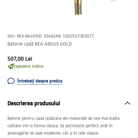
SKU
:
REA-B6409
ID
:
9346
EAN
:
5902557393077
Baterie cadă REA ARGUS GOLD
507,00 Lei
Expediere mâine.
Întrebați despre produs
Descrierea produsului
Baterie pentru cada realizata din materiale de cea mai inalta
calitate intr-o forma clasica. Se potrivește perfect atât în ​​
amenajările de baie moderne, cât și în cele clasice.