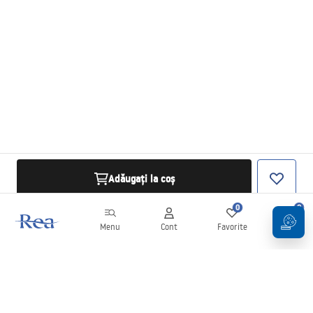
Adăugați la coș
0
0
Menu
Cont
Favorite
Coș
Buletin informativ
Fii la curent cu noutățile și promoțiile!