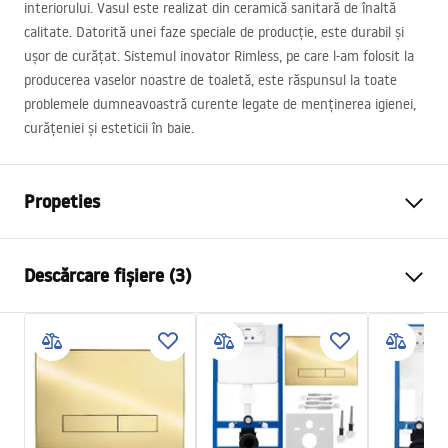
interiorului. Vasul este realizat din ceramică sanitară de înaltă
calitate. Datorită unei faze speciale de producție, este durabil și
ușor de curățat. Sistemul inovator Rimless, pe care l-am folosit la
producerea vaselor noastre de toaletă, este răspunsul la toate
problemele dumneavoastră curente legate de menținerea igienei,
curățeniei și esteticii în baie.
Propeties
Metodă de montaj
Suspendată
Descărcare fișiere (3)
Sistem de spălare
Rimless Tornado
Culoare
Alb
Atest
Finisaj
Lucios
ATEST-higieniczny.pdf
Material
Ceramică sanitară
Lungime
490
mm
Installation instructions
Latime
360
mm