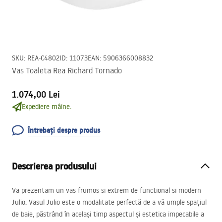
SKU
:
REA-C4802
ID
:
11073
EAN
:
5906366008832
Vas Toaleta Rea Richard Tornado
1.074,00 Lei
Expediere mâine.
Întrebați despre produs
Descrierea produsului
Va prezentam un vas frumos si extrem de functional si modern
Julio. Vasul Julio este o modalitate perfectă de a vă umple spațiul
de baie, păstrând în același timp aspectul și estetica impecabile a