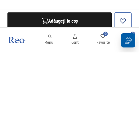
Adăugați la coș
0
0
Menu
Cont
Favorite
Coș
Buletin informativ
Fii la curent cu noutățile și promoțiile!
Conectați-vă
Introducând și confirmând datele dvs., sunteți de acord să primiți