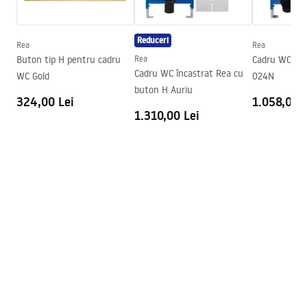
instrukcja-montażu-misy-wc-video.mp4
Inalime
325
mm
Reduceri
Distanta intre suruburi pentru
180
mm
Rea
Rea
Instrucțiuni de asamblare
montaj
Buton tip H pentru cadru
Rea
Cadru WC înc
WC.pdf
Cadru WC încastrat Rea cu
WC Gold
024N
Capac inclus
Da, în culoarea vasului WC
buton H Auriu
324,00 Lei
1.058,00 L
1.310,00 Lei