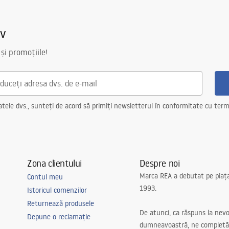
iv
 și promoțiile!
ele dvs., sunteți de acord să primiți newsletterul în conformitate cu terme
Zona clientului
Despre noi
Marca REA a debutat pe piaț
Contul meu
1993.
Istoricul comenzilor
Returnează produsele
De atunci, ca răspuns la nevo
Depune o reclamație
dumneavoastră, ne completă