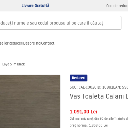
Livrare Gratuită
Cod de reduc
seller
Reduceri
Despre noi
Contact
i Loyd Slim Black
Reduceri
SKU
:
CAL-C0020
ID
:
10881
EAN
:
59
Vas Toaleta Calani 
1.091,00 Lei
Cel mai mic preț din 30 de zile înainte 
preț normal
:
1.868,00 Lei