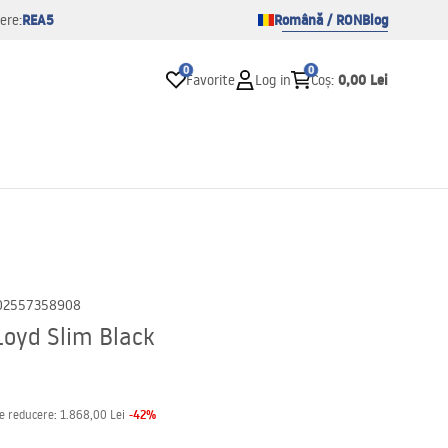
REA5
Română / RON
Blog
ere:
0
0
0,00 Lei
Favorite
Log in
Coș
:
02557358908
Loyd Slim Black
-
42
%
de reducere:
1.868,00 Lei