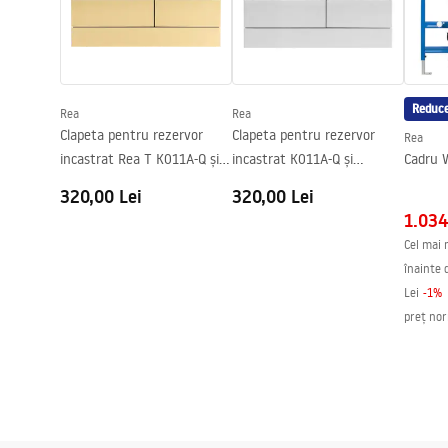
Inalime
370
mm
Distanta intre suruburi pentru montaj
180
mm
Capac inclus
Da, în culo
Reduce
Rea
Rea
Clapeta pentru rezervor
Clapeta pentru rezervor
Rea
incastrat Rea T K011A-Q și
incastrat K011A-Q și
Cadru 
Slim 024N Gold Brush
Slim024N Rea T Brush Steel
320,00 Lei
320,00 Lei
1.034
Cel mai 
înainte 
Lei
-
1
%
preț no