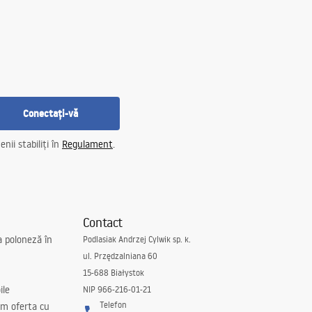
Conectați-vă
nii stabiliți în
Regulament
.
Contact
a poloneză în
Podlasiak Andrzej Cylwik sp. k.
ul. Przędzalniana 60
15-688 Białystok
ile
NIP 966-216-01-21
Telefon
m oferta cu