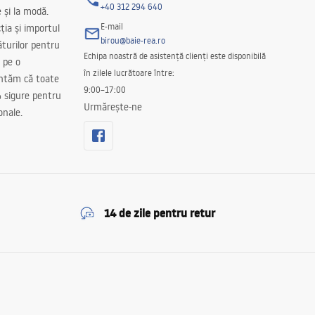
+40 312 294 640
e și la modă.
E-mail
ția și importul
birou@baie-rea.ro
ăturilor pentru
Echipa noastră de asistență clienți este disponibilă
 pe o
în zilele lucrătoare între:
antăm că toate
9:00–17:00
 sigure pentru
Urmărește-ne
onale.
14 de zile pentru retur