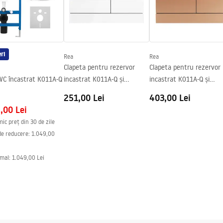
area vasului WC
ri
Rea
Rea
Clapeta pentru rezervor
Clapeta pentru rezervor
WC încastrat K011A-Q
incastrat K011A-Q și
incastrat K011A-Q și
Slim024N Rea T White Glass
Slim024N Rea T Brush
251,00 Lei
403,00 Lei
Copper/Brushed Rose Gol
,00 Lei
mic preț din 30 de zile
de reducere:
1.049,00
rmal
:
1.049,00 Lei