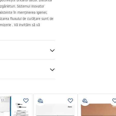
potrivește oricărui decor. Datorită
 zgârieturi. Sistemul inovator
xistente în menținerea igienei,
anizarea fluxului de curățare sunt de
mizerie . Vă invităm să vă
ă guler)
nitară