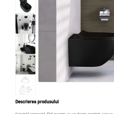
Vase WC si Bideuri
Lavoare
Cazi cu paravane
Baterii sanitare
Dusuri
Bucatarie
Accesorii și mobilier pentru baie
Descrierea produsului