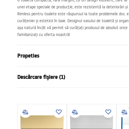
O toaletă compactă, fără margini, cu un design excelent, care se 
unei etape speciale de producție, este rezistentă la deteriorări și
Rimless pentru toalete este răspunsul la toate problemele dvs. e
curățeniei și esteticii în baie. Designul vasului de toaletă și org
așa natură încât vă permit să curățați produsul de absolut orice 
familiarizați cu oferta noastră!
Propeties
Metodă de montaj
Suspendată
Descărcare fișiere (1)
Sistem de spălare
Rimless (făr
Culoare
Negru
Instrucțiuni de asamblare
Finisaj
Lucios
WC.pdf
Material
Ceramică sa
Lungime
480
mm
Latime
370
mm