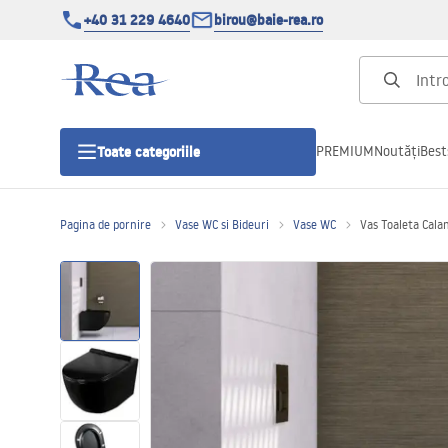
+40 31 229 4640
birou@baie-rea.ro
PREMIUM
Noutăți
Best
Toate categoriile
Pagina de pornire
Vase WC si Bideuri
Vase WC
Vas Toaleta Calan
Cabine de dus
Usi pentru cabine de dus
Cadite de dus
Rigole Liniare