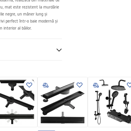
odernă, realizată din materiale de
gru, mat este rezistent la murdărie
ile negre, un mâner lung și
ivi perfect într-o baie modernă și
 interior al băilor.