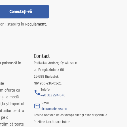
Conectați-vă
nii stabiliți în
Regulament
.
Contact
a poloneză în
Podlasiak Andrzej Cylwik sp. k.
ul. Przędzalniana 60
15-688 Białystok
ile
NIP 966-216-01-21
Telefon
m oferta cu
+40 312 294 640
e și la modă.
E-mail
ția și importul
birou@baie-rea.ro
ăturilor pentru
Echipa noastră de asistență clienți este disponibilă
 pe o
în zilele lucrătoare între:
antăm că toate