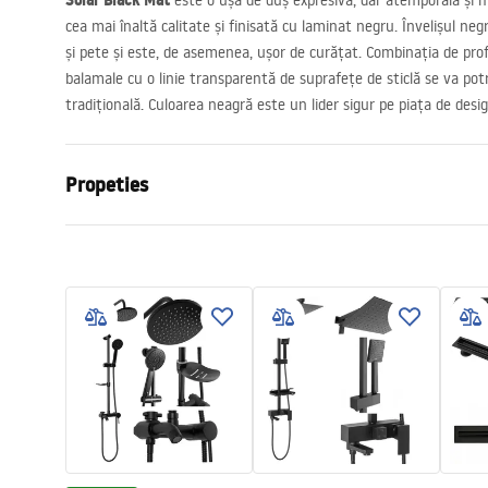
Solar Black Mat
este o ușă de duș expresivă, dar atemporală și m
cea mai înaltă calitate și finisată cu laminat negru. Învelișul ne
și pete și este, de asemenea, ușor de curățat. Combinația de prof
balamale cu o linie transparentă de suprafețe de sticlă se va potr
tradițională. Culoarea neagră este un lider sigur pe piața de design
Propeties
Tip dechidere usi
Culisante
Dimensiuni usa
120
Grosime sticla
6 mm
Inaltime usa de cabina
195
cm
Material profile
Aluminiu
Material suporturi
Otel
Acoperire Easy Clean
Da
Finisarea profiilor
Negru