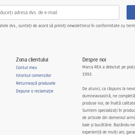
ele dvs., sunteți de acord să primiți newsletterul în conformitate cu terme
Zona clientului
Despre noi
Marca REA a debutat pe piaț
Contul meu
1993.
Istoricul comenzilor
Returnează produsele
De atunci, ca răspuns la nevo
Depune o reclamație
dumneavoastră, ne completă
produse noi, de înaltă calitat
Suntem specializați în produc
de articole din domeniul arm
baie și bucătărie. Bazându-ne
experiență de mulți ani, gar