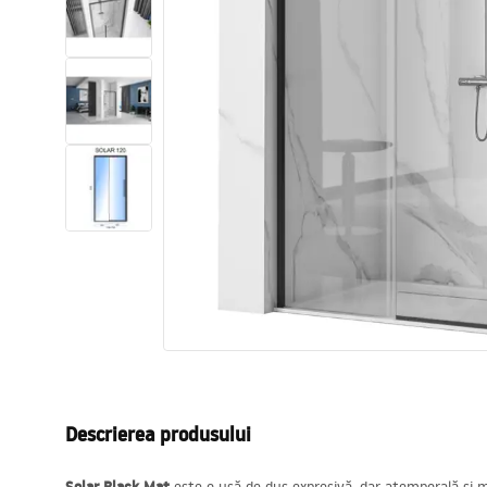
Vase WC si Bideuri
Lavoare
Cazi cu paravane
Baterii sanitare
Dusuri
Bucatarie
Accesorii și mobilier pentru baie
Descrierea produsului