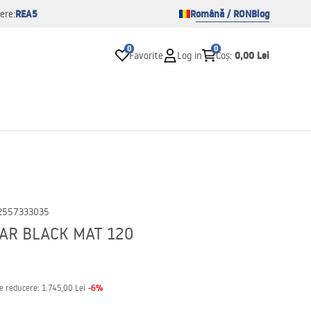
REA5
Română / RON
Blog
ere:
0
0
0,00 Lei
Favorite
Log in
Coș
:
2557333035
LAR BLACK MAT 120
-
6
%
de reducere:
1.745,00 Lei