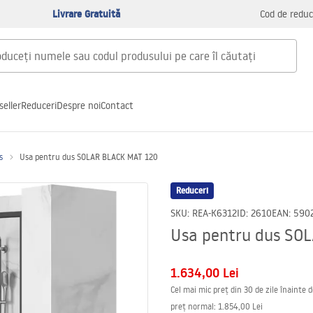
Livrare Gratuită
Cod de reduc
seller
Reduceri
Despre noi
Contact
s
Usa pentru dus SOLAR BLACK MAT 120
Reduceri
SKU
:
REA-K6312
ID
:
2610
EAN
:
590
Usa pentru dus SO
1.634,00 Lei
Cel mai mic preț din 30 de zile înainte 
preț normal
:
1.854,00 Lei