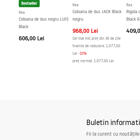
Bestseller
Rea
Rea
Garnituri incluse in set
Da
Coloana de dus JACK Black
Rigola 
Rea
Coloana de dus negru LUIS
negru
Black 
Se poate monta fara cadita
Da
Black
Garantie
24 luni
968,00 Lei
409,0
606,00 Lei
Cel mai mic preț din 30 de zile
înainte de reducere:
1.077,00
Lei
-
10
%
preț normal
:
1.077,00 Lei
Buletin informat
Fii la curent cu noutățile