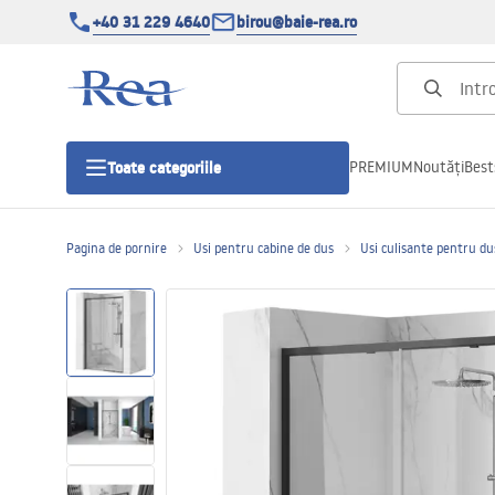
+40 31 229 4640
birou@baie-rea.ro
PREMIUM
Noutăți
Best
Toate categoriile
Pagina de pornire
Usi pentru cabine de dus
Usi culisante pentru du
Cabine de dus
Usi pentru cabine de dus
Cadite de dus
Rigole Liniare