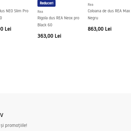
Reduceri
Rea
dus NEO Slim Pro
Coloana de dus REA Max
Rea
60
Rigola dus REA Neox pro
Negru
Black 60
0 Lei
863,00 Lei
363,00 Lei
iv
 și promoțiile!