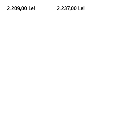
Se poate monta fara cadita
Da
2.209,00 Lei
2.237,00 Lei
Garantie
24 luni