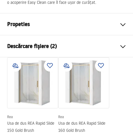
o acoperire Easy Clean care îl face ușor de curățat.
Propeties
Tip dechidere usi
Culisante
Descărcare fișiere (2)
Dimensiuni usa
160
Directia usi
Universal
Instrukcja_montażu_FR
Grosime sticla
6 mm
Porte de douche Rapid Slide FR.pdf
Inaltime usa de cabina
195
cm
Material profile
Aluminiu
Instrukcja montażu
Material suporturi
Alama
Instrukcja drzwi rapid slide PL.pdf
Acoperire Easy Clean
Da
Finisarea profiilor
Auriu Periat
Rea
Rea
Usa de dus REA Rapid Slide
Usa de dus REA Rapid Slide
Garnituri incluse in set
Da
150 Gold Brush
160 Gold Brush