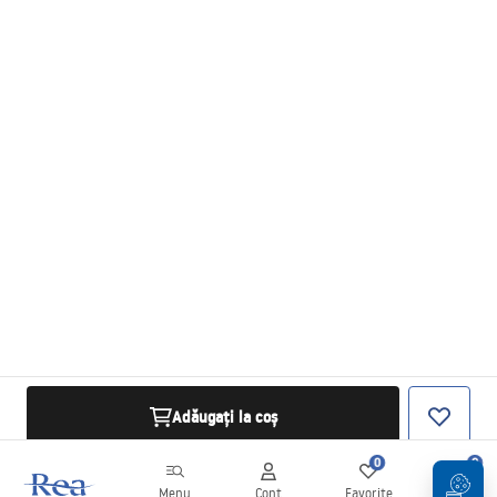
Adăugați la coș
0
0
Menu
Cont
Favorite
Coș