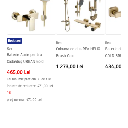
Directia usi
Universal
Grosime sticla
6 mm
Inaltime usa de cabina
195
cm
Material profile
Aluminiu
Reduceri
Rea
Rea
Material suporturi
Alama
Rea
Coloana de dus REA HELIX
Baterie de d
Acoperire Easy Clean
Da
Baterie Aurie pentru
Brush Gold
GOLD BRUSH
Cada/duș URBAN Gold
Finisarea profiilor
Auriu deschis
1.273,00 Lei
434,00 Le
465,00 Lei
Garnituri incluse in set
Da
Cel mai mic preț din 30 de zile
Se poate monta fara cadita
Da
înainte de reducere:
471,00 Lei
-
Garantie
24 luni
1
%
preț normal
:
471,00 Lei