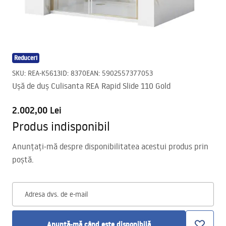
Reduceri
SKU
:
REA-K5613
ID
:
8370
EAN
:
5902557377053
Ușă de duș Culisanta REA Rapid Slide 110 Gold
2.002,00 Lei
Produs indisponibil
Anunțați-mă despre disponibilitatea acestui produs prin
poștă.
Adresa dvs. de e-mail
Anunță-mă când este disponibilă