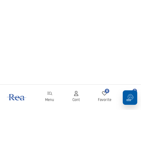
0
0
Menu
Cont
Favorite
Coș
Buletin informativ
Fii la curent cu noutățile și promoțiile!