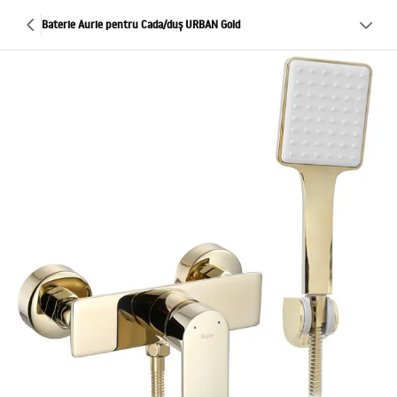
Baterie Aurie pentru Cada/duș URBAN Gold