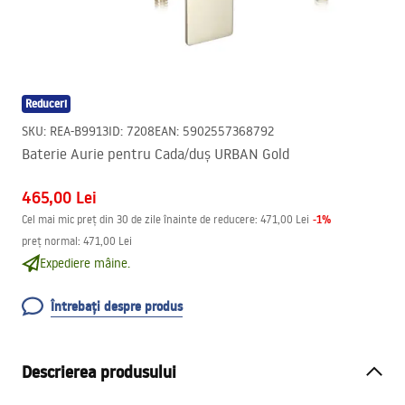
Reduceri
SKU
:
REA-B9913
ID
:
7208
EAN
:
5902557368792
Baterie Aurie pentru Cada/duș URBAN Gold
465,00 Lei
-
1
%
Cel mai mic preț din 30 de zile înainte de reducere:
471,00 Lei
preț normal
:
471,00 Lei
Expediere mâine.
Întrebați despre produs
Descrierea produsului