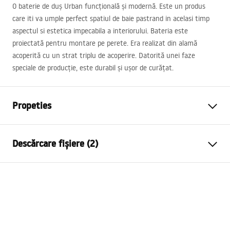
O baterie de duș Urban funcțională și modernă. Este un produs
care iti va umple perfect spatiul de baie pastrand in acelasi timp
aspectul si estetica impecabila a interiorului. Bateria este
proiectată pentru montare pe perete. Era realizat din alamă
acoperită cu un strat triplu de acoperire. Datorită unei faze
speciale de producție, este durabil și ușor de curățat.
Propeties
Tip baterie
de dus
Descărcare fișiere (2)
Metodă de montaj
Montată pe perete
Culoare
De aur
Instrucțiuni de asamblare
Material
Alamă, ABS
Faucet.pdf
Inalime
120
mm
Tehnologia de acoperire
PVD
Condiții de garanție