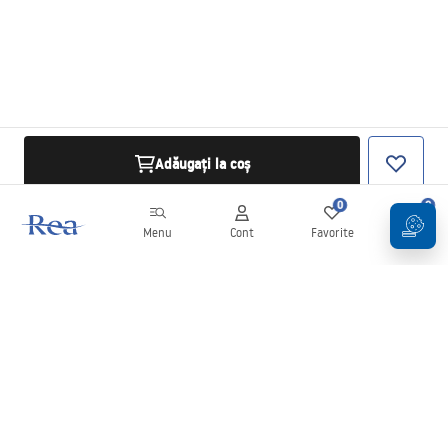
Adăugați la coș
0
0
Menu
Cont
Favorite
Coș
Buletin informativ
Fii la curent cu noutățile și promoțiile!