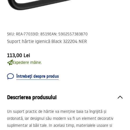
SKU
:
REA-77033
ID
:
8519
EAN
:
5902557383870
Suport hârtie igienică Black 322204 NER
113,00 Lei
Expediere mâine.
Întrebați despre produs
Descrierea produsului
Un suport practic de hârtie va menține baia ta îngrijită și
ordonată, iar designul său modern va fi un element decorativ
suplimentar al băii tale. In acelasi timp, materialele usoare si