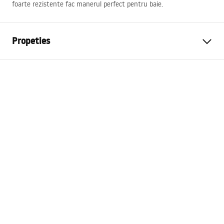
foarte rezistente fac manerul perfect pentru baie.
Propeties
Culoare
Negru
Material
Metal
Metodă de montaj
Autoadeziv
Latime
180
mm
Inalime
130
mm
Adâncime
50
mm
Serie
Ner
Garantie
24 luni