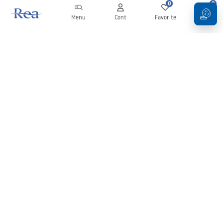
0
0
Menu
Cont
Favorite
Coș
Buletin informativ
Fii la curent cu noutățile și promoțiile!
Conectați-vă
Introducând și confirmând datele dvs., sunteți de acord să primiți
newsletterul în conformitate cu termenii stabiliți în
Regulament
.