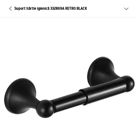
Suport hârtie igienică 332869A RETRO BLACK