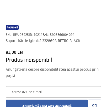
Reduceri
SKU
:
REA-06925
ID
:
10214
EAN
:
5906366004094
Suport hârtie igienică 332869A RETRO BLACK
93,00 Lei
Produs indisponibil
Anunțați-mă despre disponibilitatea acestui produs prin
poștă.
Adresa dvs. de e-mail
Anunță-mă când este disponibilă