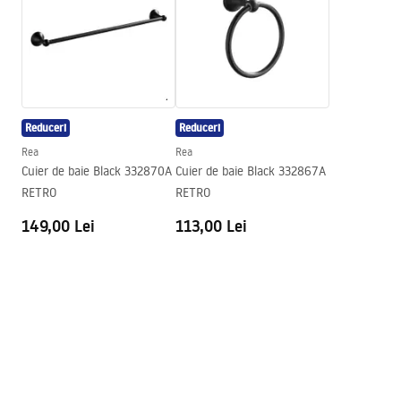
Metodă de montaj
Cu șuruburi
Latime
215
mm
Inalime
55
mm
Adâncime
75
mm
Reduceri
Reduceri
Serie
Retro
Rea
Rea
Garantie
24 luni
Cuier de baie Black 332870A
Cuier de baie Black 332867A
RETRO
RETRO
149,00 Lei
113,00 Lei