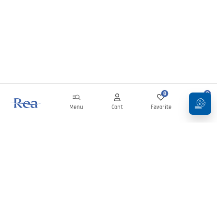
0
0
Menu
Cont
Favorite
Coș
Buletin informativ
Fii la curent cu noutățile și promoțiile!