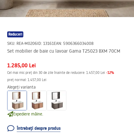
Reduceri
SKU
:
REA-M0206
ID
:
13161
EAN
:
5906366034008
Set mobilier de baie cu lavoar Gama T25023 BXM 70CM
1.285,00 Lei
-
12
%
Cel mai mic preț din 30 de zile înainte de reducere:
1.457,00 Lei
preț normal
:
1.457,00 Lei
Alegeți varianta
Expediere mâine.
Întrebați despre produs