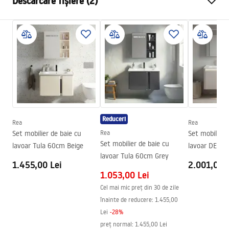
Descărcare fișiere (2)
Metodă de montaj
Suspendată
Material
Ceramică sanitară, Plastic
Instrucțiuni de asamblare
Inalime
440
mm
Bathroom_sets_manual.pdf
Latime
700
mm
Adâncime
470
mm
Condiții de garanție
Warranty_Terms_and_Conditions_-_Furniture_-
_24.pdf
Reduceri
Rea
Rea
Set mobilier de baie cu
Rea
Set mobilier 
Set mobilier de baie cu
lavoar Tula 60cm Beige
lavoar DE07-
lavoar Tula 60cm Grey
1.455,00 Lei
2.001,00 
1.053,00 Lei
Cel mai mic preț din 30 de zile
înainte de reducere:
1.455,00
Lei
-
28
%
preț normal
:
1.455,00 Lei