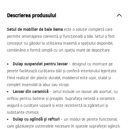
Descrierea produsului
Setul de mobilier de baie Gama
este o soluție completă care
permite amenajarea coerentă și funcțională a băii. Setul a fost
conceput cu gândul la utilizarea maximă a spațiului disponibil,
combinând o formă simplă cu un spațiu mare de depozitare.
Dulap suspendat pentru lavoar
– designul cu montare pe
perete facilitează curățarea băii și conferă interiorului lejeritate.
Fiind realizat din plastic durabil, mobilierul este ușor, stabil și
complet insensibil la abur sau stropi.
Lavoar din ceramică
– setul include un lavoar alb asortat, cu
orificiu pentru baterie și preaplin. Suprafața netedă a ceramicii
asigură o curățare ușoară și este rezistentă la zgârieturi și
substanțe chimice.
Dulap cu oglindă și rafturi
– un modul de perete funcțional,
care găzduiește ustensilele necesare în spatele suprafeței oglinzii.