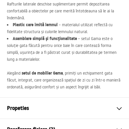
Rafturile laterale deschise suplimentare permit depozitarea
confortabilă a obiectelor pe care merită întotdeauna să le ai la
îndemână.
Plastic care imită lemnul
– materialul utilizat reflectă cu
fidelitate structura și culorile lemnului natural.
Asamblare simplă și funcționalitate
– setul Gama este o
soluție gata făcută pentru orice baie în care contează forma
simplă, ușurința de a fi păstrat curat și durabilitatea pe termen
lung a materialelor.
setul de mobilier Gama
Alegând
, primiți un echipament gata
făcut, integrat, care organizează spațiul de zi cu zi într-o manieră
ordonată, asigurând confort și un aspect îngrijit al băii.
Propeties
Culoare
Bej