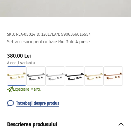
SKU
:
REA-05014
ID
:
12017
EAN
:
5906366016554
Set accesorii pentru baie Rio Gold 4 piese
380,00 Lei
Alegeți varianta
Expediere Marți.
Întrebați despre produs
Descrierea produsului