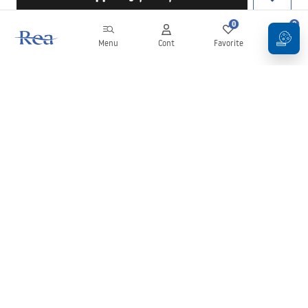
0
0
Menu
Cont
Favorite
Coș
Buletin informativ
Fii la curent cu noutățile și promoțiile!
Conectați-vă
Introducând și confirmând datele dvs., sunteți de acord să primiți
newsletterul în conformitate cu termenii stabiliți în
Regulament
.