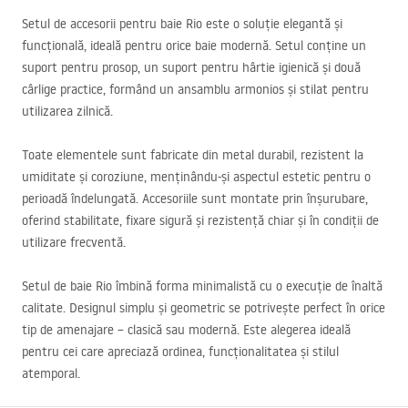
Setul de accesorii pentru baie Rio este o soluție elegantă și
funcțională, ideală pentru orice baie modernă. Setul conține un
suport pentru prosop, un suport pentru hârtie igienică și două
cârlige practice, formând un ansamblu armonios și stilat pentru
utilizarea zilnică.
Toate elementele sunt fabricate din metal durabil, rezistent la
umiditate și coroziune, menținându-și aspectul estetic pentru o
perioadă îndelungată. Accesoriile sunt montate prin înșurubare,
oferind stabilitate, fixare sigură și rezistență chiar și în condiții de
utilizare frecventă.
Setul de baie Rio îmbină forma minimalistă cu o execuție de înaltă
calitate. Designul simplu și geometric se potrivește perfect în orice
tip de amenajare – clasică sau modernă. Este alegerea ideală
pentru cei care apreciază ordinea, funcționalitatea și stilul
atemporal.