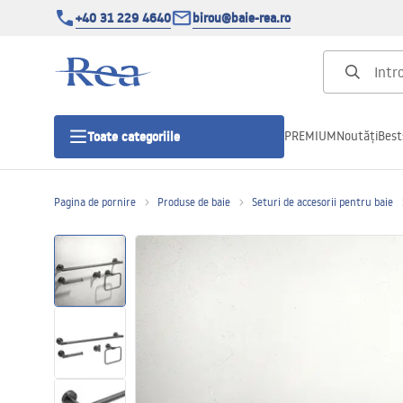
+40 31 229 4640
birou@baie-rea.ro
PREMIUM
Noutăți
Best
Toate categoriile
Pagina de pornire
Produse de baie
Seturi de accesorii pentru baie
Cabine de dus
Usi pentru cabine de dus
Cadite de dus
Rigole Liniare