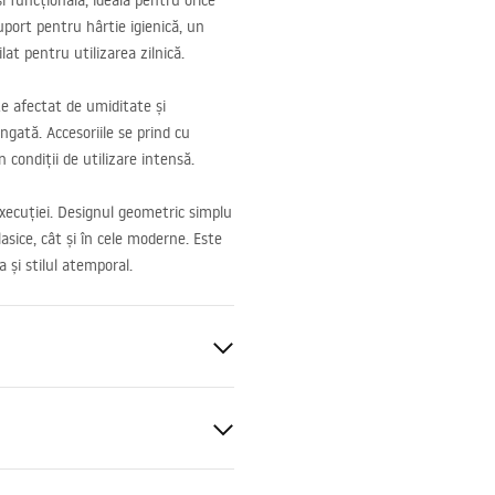
i funcțională, ideală pentru orice
port pentru hârtie igienică, un
at pentru utilizarea zilnică.
e afectat de umiditate și
ngată. Accesoriile se prind cu
n condiții de utilizare intensă.
xecuției. Designul geometric simplu
lasice, cât și în cele moderne. Este
 și stilul atemporal.