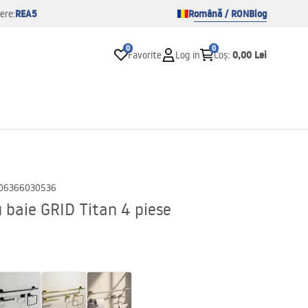
REA5
Română / RON
Blog
ere:
0
0
0,00 Lei
Favorite
Log in
Coș
:
06366030536
u baie GRID Titan 4 piese