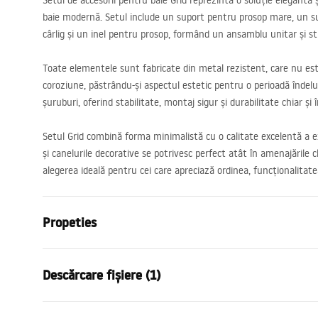
Setul de accesorii pentru baie Grid reprezintă o soluție elegantă ș
baie modernă. Setul include un suport pentru prosop mare, un su
cârlig și un inel pentru prosop, formând un ansamblu unitar și stil
Toate elementele sunt fabricate din metal rezistent, care nu est
coroziune, păstrându-și aspectul estetic pentru o perioadă îndelu
șuruburi, oferind stabilitate, montaj sigur și durabilitate chiar și î
Setul Grid combină forma minimalistă cu o calitate excelentă a e
și canelurile decorative se potrivesc perfect atât în amenajările c
alegerea ideală pentru cei care apreciază ordinea, funcționalitatea
Propeties
Culoare
Titan
Descărcare fișiere (1)
Material
Metal
Metodă de montaj
Cu șuruburi