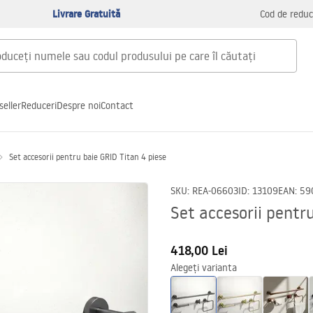
Livrare Gratuită
Cod de reduc
seller
Reduceri
Despre noi
Contact
Set accesorii pentru baie GRID Titan 4 piese
SKU
:
REA-06603
ID
:
13109
EAN
:
59
Set accesorii pentr
418,00 Lei
Alegeți varianta