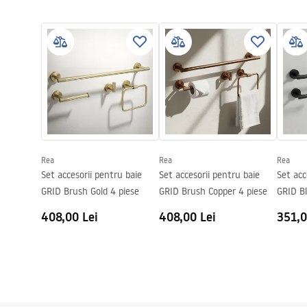
Condiții de garanție
Serie
Grid
Warranty_Terms_and_Conditions_Accessories_-_24.pdf
Garantie
24 luni
Rea
Rea
Rea
Set accesorii pentru baie
Set accesorii pentru baie
Set acc
GRID Brush Gold 4 piese
GRID Brush Copper 4 piese
GRID Bl
408,00 Lei
408,00 Lei
351,0