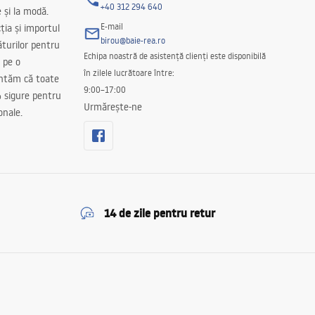
+40 312 294 640
e și la modă.
E-mail
ția și importul
birou@baie-rea.ro
ăturilor pentru
Echipa noastră de asistență clienți este disponibilă
 pe o
în zilele lucrătoare între:
antăm că toate
9:00–17:00
 sigure pentru
Urmărește-ne
onale.
14 de zile pentru retur