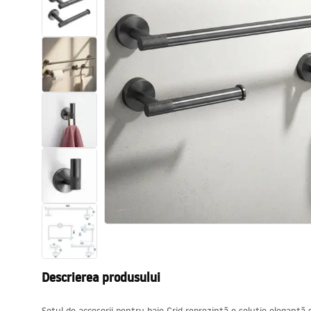
Vase WC si Bideuri
Lavoare
Cazi cu paravane
Baterii sanitare
Dusuri
Bucatarie
Accesorii și mobilier pentru baie
Descrierea produsului