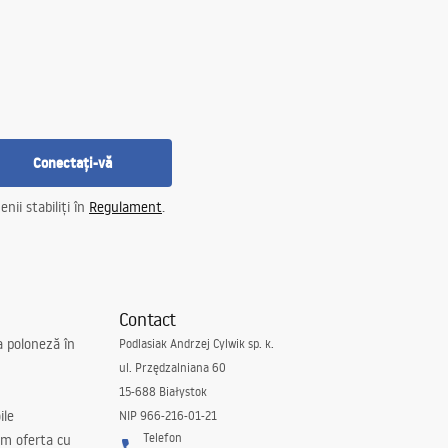
Conectați-vă
nii stabiliți în
Regulament
.
Contact
a poloneză în
Podlasiak Andrzej Cylwik sp. k.
ul. Przędzalniana 60
15-688 Białystok
ile
NIP 966-216-01-21
Telefon
m oferta cu