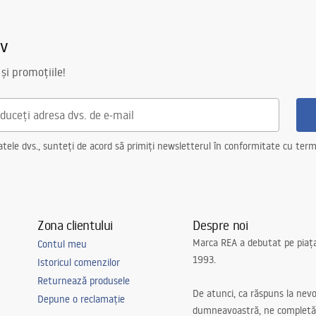
iv
 și promoțiile!
ele dvs., sunteți de acord să primiți newsletterul în conformitate cu terme
Zona clientului
Despre noi
Marca REA a debutat pe piaț
Contul meu
1993.
Istoricul comenzilor
Returnează produsele
De atunci, ca răspuns la nevo
Depune o reclamație
dumneavoastră, ne completă