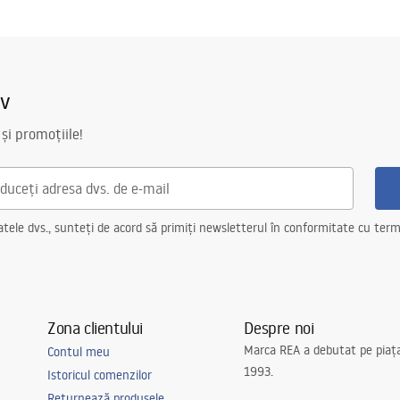
iv
 și promoțiile!
ele dvs., sunteți de acord să primiți newsletterul în conformitate cu terme
Zona clientului
Despre noi
Marca REA a debutat pe piaț
Contul meu
1993.
Istoricul comenzilor
Returnează produsele