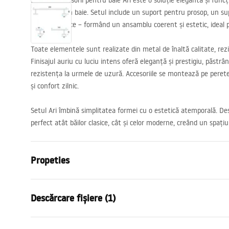
Setul de accesorii pentru baie Ari este o soluție elegantă și funcț
notă de lux în baie. Setul include un suport pentru prosop, un su
cârlige practice – formând un ansamblu coerent și estetic, ideal p
Toate elementele sunt realizate din metal de înaltă calitate, rezi
Finisajul auriu cu luciu intens oferă eleganță și prestigiu, păstrâ
rezistența la urmele de uzură. Accesoriile se montează pe perete
și confort zilnic.
Setul Ari îmbină simplitatea formei cu o estetică atemporală. De
perfect atât băilor clasice, cât și celor moderne, creând un spațiu
Propeties
Culoare
De aur
Descărcare fișiere (1)
Material
Metal
Metodă de montaj
Cu șuruburi