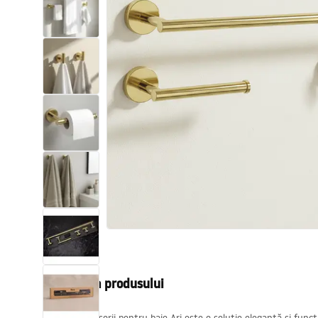
Vase WC si Bideuri
Lavoare
Cazi cu paravane
Baterii sanitare
Dusuri
Bucatarie
Accesorii și mobilier pentru baie
Descrierea produsului