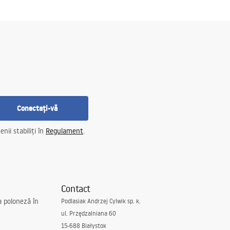
Conectați-vă
nii stabiliți în
Regulament
.
Contact
a poloneză în
Podlasiak Andrzej Cylwik sp. k.
ul. Przędzalniana 60
15-688 Białystok