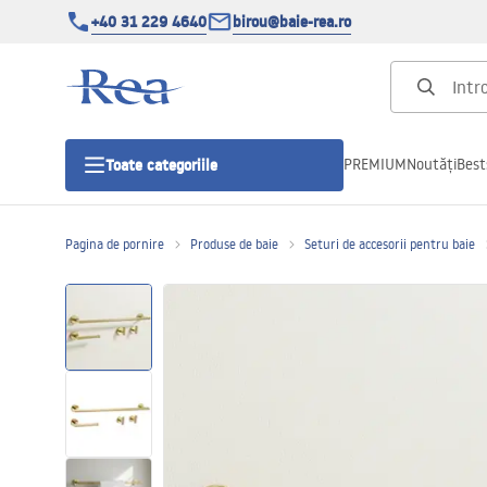
+40 31 229 4640
birou@baie-rea.ro
PREMIUM
Noutăți
Best
Toate categoriile
Pagina de pornire
Produse de baie
Seturi de accesorii pentru baie
Cabine de dus
Usi pentru cabine de dus
Cadite de dus
Rigole Liniare