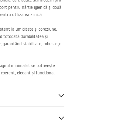
ională, care aduce stil modern și o
port pentru hârtie igienică și două
entru utilizarea zilnică.
stent la umiditate și coroziune.
nd totodată durabilitatea și
, garantând stabilitate, robustețe
signul minimalist se potrivește
 coerent, elegant și funcțional.