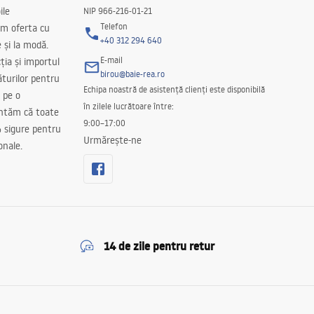
ile
NIP 966-216-01-21
Telefon
m oferta cu
+40 312 294 640
e și la modă.
E-mail
ția și importul
birou@baie-rea.ro
ăturilor pentru
Echipa noastră de asistență clienți este disponibilă
 pe o
în zilele lucrătoare între:
antăm că toate
9:00–17:00
 sigure pentru
Urmărește-ne
onale.
14 de zile pentru retur