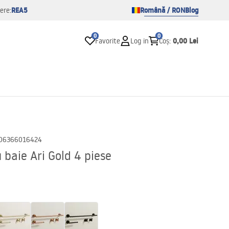
REA5
Română / RON
Blog
ere:
0
0
0,00 Lei
Favorite
Log in
Coș
:
06366016424
 baie Ari Gold 4 piese