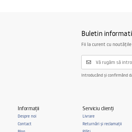
Condiții de garanție
Serie
Ari
Warranty_Terms_and_Conditions_Accessories_-_24.pdf
Garantie
24 luni
Buletin informat
Fii la curent cu noutățile
Introducând și confirmând dat
Informații
Serviciu clienți
Despre noi
Livrare
Contact
Returnări și reclamații
Blog
Plăți