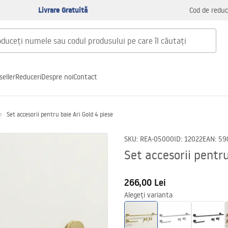
Livrare Gratuită
Cod de reduc
seller
Reduceri
Despre noi
Contact
Set accesorii pentru baie Ari Gold 4 piese
SKU
:
REA-05000
ID
:
12022
EAN
:
59
Set accesorii pentru
266,00 Lei
Alegeți varianta