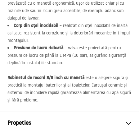
prevăzută cu o manetă ergonomică, ușor de utilizat chiar și cu
mâinile ude sau în locuri greu accesibile, de exemplu adânc sub
dulapul de lavoar.
Corp din oțel inoxidabil
– realizat din oțel inoxidabil de înaltă
calitate, rezistent la coroziune și la deteriorări mecanice în timpul
montajului.
Presiune de lucru ridicată
– valva este proiectată pentru
presiuni de lucru de până la 1 MPa (10 bar), asigurând siguranță
deplină în instalațiile standard.
Robinetul de racord 3/8 inch cu manetă
este o alegere sigură și
practică la montajul bateriilor și al toaletelor. Cartușul ceramic și
sistemul de închidere rapidă garantează alimentarea cu apă sigură
și fără probleme.
Propeties