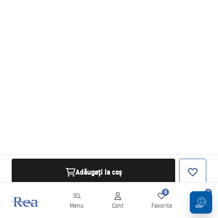
Adăugați la coș
0
0
Menu
Cont
Favorite
Coș