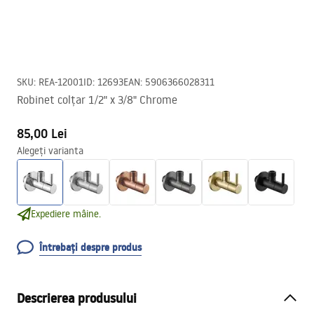
SKU
:
REA-12001
ID
:
12693
EAN
:
5906366028311
Robinet colțar 1/2" x 3/8" Chrome
85,00 Lei
Alegeți varianta
Expediere mâine.
Întrebați despre produs
Descrierea produsului