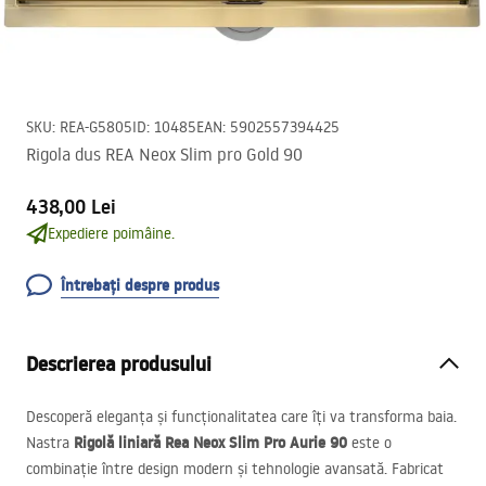
SKU
:
REA-G5805
ID
:
10485
EAN
:
5902557394425
Rigola dus REA Neox Slim pro Gold 90
438,00 Lei
Expediere poimâine.
Întrebați despre produs
Descrierea produsului
Descoperă eleganța și funcționalitatea care îți va transforma baia.
Rigolă liniară Rea Neox Slim Pro Aurie 90
Nastra
este o
combinație între design modern și tehnologie avansată. Fabricat