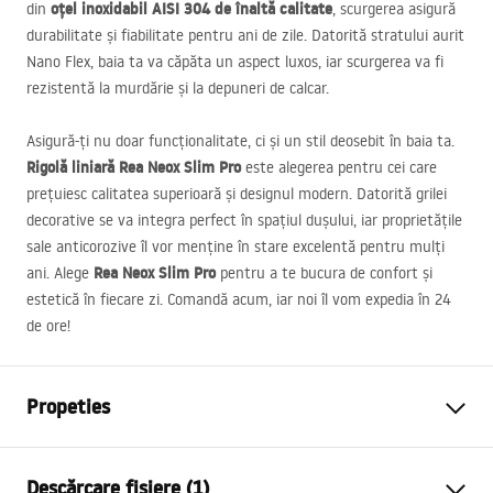
oțel inoxidabil
AISI
304 de înaltă calitate
din
, scurgerea asigură
durabilitate și fiabilitate pentru ani de zile. Datorită stratului aurit
Nano Flex, baia ta va căpăta un aspect luxos, iar scurgerea va fi
rezistentă la murdărie și la depuneri de calcar.
Asigură-ți nu doar funcționalitate, ci și un stil deosebit în baia ta.
Rigolă liniară Rea Neox Slim Pro
este alegerea pentru cei care
prețuiesc calitatea superioară și designul modern. Datorită grilei
decorative se va integra perfect în spațiul dușului, iar proprietățile
sale anticorozive îl vor menține în stare excelentă pentru mulți
Rea Neox Slim Pro
ani. Alege
pentru a te bucura de confort și
estetică în fiecare zi. Comandă acum, iar noi îl vom expedia în 24
de ore!
Propeties
Tip de scurgere
Slim
Descărcare fișiere (1)