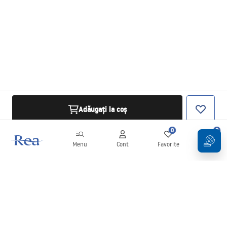
Adăugați la coș
0
0
Menu
Cont
Favorite
Coș
Buletin informativ
Fii la curent cu noutățile și promoțiile!