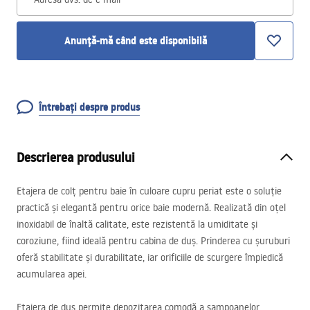
Anunță-mă când este disponibilă
Întrebați despre produs
Descrierea produsului
Etajera de colț pentru baie în culoare cupru periat este o soluție
practică și elegantă pentru orice baie modernă. Realizată din oțel
inoxidabil de înaltă calitate, este rezistentă la umiditate și
coroziune, fiind ideală pentru cabina de duș. Prinderea cu șuruburi
oferă stabilitate și durabilitate, iar orificiile de scurgere împiedică
acumularea apei.
Etajera de duș permite depozitarea comodă a șampoanelor,