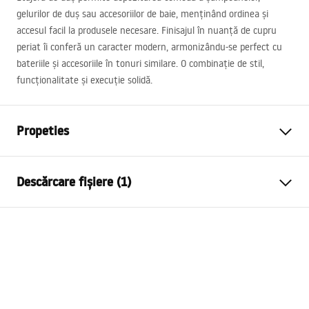
gelurilor de duș sau accesoriilor de baie, menținând ordinea și
accesul facil la produsele necesare. Finisajul în nuanță de cupru
periat îi conferă un caracter modern, armonizându-se perfect cu
bateriile și accesoriile în tonuri similare. O combinație de stil,
funcționalitate și execuție solidă.
Propeties
Culoare
Cupru periat
Descărcare fișiere (1)
Material
Inox
Metodă de montaj
Cu șuruburi
Condiții de garanție
Latime
285
mm
Warranty_Terms_and_Conditions_Accessories_-_24.pdf
Inalime
40
mm
Adâncime
145
mm
Garantie
24 luni