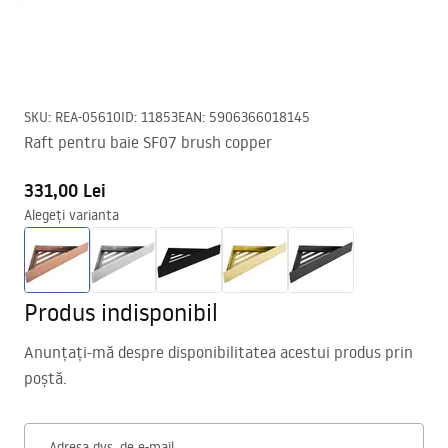
SKU
:
REA-05610
ID
:
11853
EAN
:
5906366018145
Raft pentru baie SF07 brush copper
331,00 Lei
Alegeți varianta
Produs indisponibil
Anunțați-mă despre disponibilitatea acestui produs prin
poștă.
Adresa dvs. de e-mail