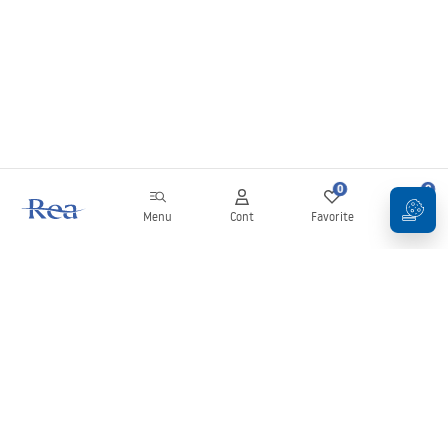
0
0
Menu
Cont
Favorite
Coș
Buletin informativ
Fii la curent cu noutățile și promoțiile!