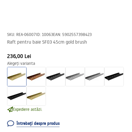
SKU
:
REA-06007
ID
:
10063
EAN
:
5902557398423
Raft pentru baie SF03 45cm gold brush
236,00 Lei
Alegeți varianta
Expediere astăzi.
Întrebați despre produs