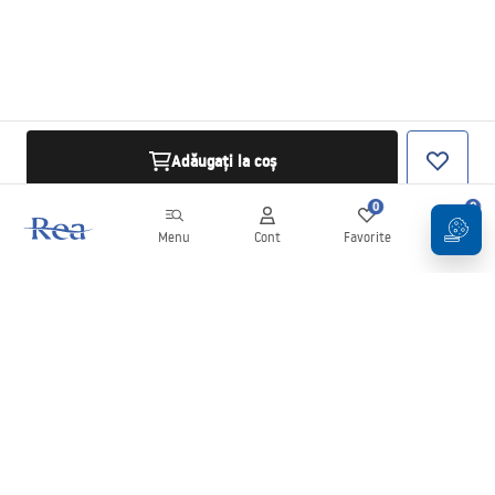
Adăugați la coș
0
0
Menu
Cont
Favorite
Coș
Buletin informativ
Fii la curent cu noutățile și promoțiile!