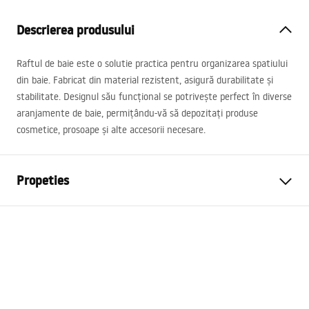
Descrierea produsului
Raftul de baie este o solutie practica pentru organizarea spatiului
din baie. Fabricat din material rezistent, asigură durabilitate și
stabilitate. Designul său funcțional se potrivește perfect în diverse
aranjamente de baie, permițându-vă să depozitați produse
cosmetice, prosoape și alte accesorii necesare.
Propeties
Culoare
Auriu periat
Material
Inox
Metodă de montaj
Cu șuruburi
Latime
450
mm
Inalime
50
mm