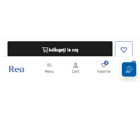
Adăugați la coș
0
0
Menu
Cont
Favorite
Coș
Buletin informativ
Fii la curent cu noutățile și promoțiile!