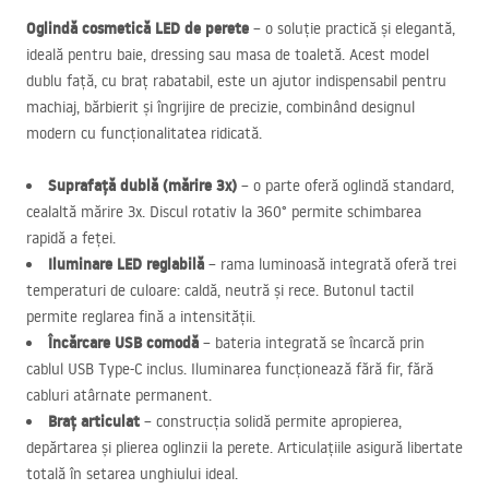
Oglindă cosmetică
LED
de perete
– o soluție practică și elegantă,
ideală pentru baie, dressing sau masa de toaletă. Acest model
dublu față, cu braț rabatabil, este un ajutor indispensabil pentru
machiaj, bărbierit și îngrijire de precizie, combinând designul
modern cu funcționalitatea ridicată.
Suprafață dublă (mărire 3x)
– o parte oferă oglindă standard,
cealaltă mărire 3x. Discul rotativ la 360° permite schimbarea
rapidă a feței.
Iluminare
LED
reglabilă
– rama luminoasă integrată oferă trei
temperaturi de culoare: caldă, neutră și rece. Butonul tactil
permite reglarea fină a intensității.
Încărcare
USB
comodă
– bateria integrată se încarcă prin
cablul
USB
Type-C inclus. Iluminarea funcționează fără fir, fără
cabluri atârnate permanent.
Braț articulat
– construcția solidă permite apropierea,
depărtarea și plierea oglinzii la perete. Articulațiile asigură libertate
totală în setarea unghiului ideal.