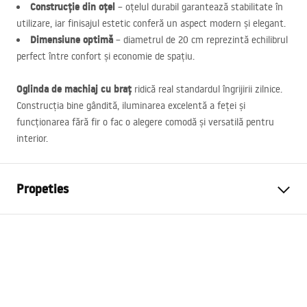
Construcție din oțel
– oțelul durabil garantează stabilitate în
utilizare, iar finisajul estetic conferă un aspect modern și elegant.
Dimensiune optimă
– diametrul de 20 cm reprezintă echilibrul
perfect între confort și economie de spațiu.
Oglinda de machiaj cu braț
ridică real standardul îngrijirii zilnice.
Construcția bine gândită, iluminarea excelentă a feței și
funcționarea fără fir o fac o alegere comodă și versatilă pentru
interior.
Propeties
Inalime
300
mm
Latime
430
mm
Adâncime
30
mm
Iluminare LED
Da