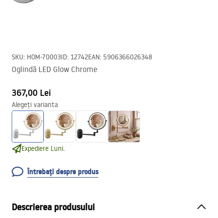
SKU
:
HOM-70003
ID
:
12742
EAN
:
5906366026348
Oglindă LED Glow Chrome
367,00 Lei
Alegeți varianta
Expediere Luni.
Întrebați despre produs
Descrierea produsului