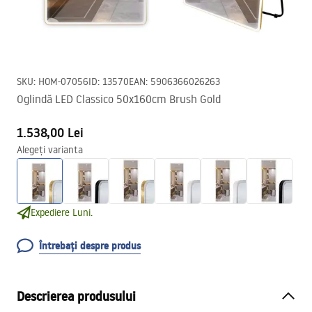
SKU
:
HOM-07056
ID
:
13570
EAN
:
5906366026263
Oglindă LED Classico 50x160cm Brush Gold
1.538,00 Lei
Alegeți varianta
Expediere Luni.
Întrebați despre produs
Descrierea produsului