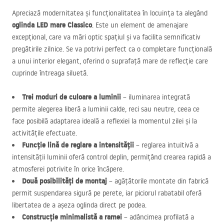
Apreciază modernitatea și funcționalitatea în locuința ta alegând
oglinda
LED
mare Classico
. Este un element de amenajare
excepțional, care va mări optic spațiul și va facilita semnificativ
pregătirile zilnice. Se va potrivi perfect ca o completare funcțională
a unui interior elegant, oferind o suprafață mare de reflecție care
cuprinde întreaga siluetă.
Trei moduri de culoare a luminii
– iluminarea integrată
permite alegerea liberă a luminii calde, reci sau neutre, ceea ce
face posibilă adaptarea ideală a reflexiei la momentul zilei și la
activitățile efectuate.
Funcție lină de reglare a intensității
– reglarea intuitivă a
intensității luminii oferă control deplin, permițând crearea rapidă a
atmosferei potrivite în orice încăpere.
Două posibilități de montaj
– agățătorile montate din fabrică
permit suspendarea sigură pe perete, iar piciorul rabatabil oferă
libertatea de a așeza oglinda direct pe podea.
Construcție minimalistă a ramei
– adâncimea profilată a