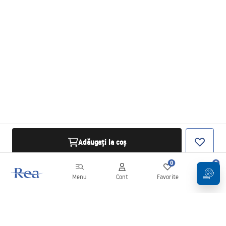
Adăugați la coș
0
0
Menu
Cont
Favorite
Coș
Buletin informativ