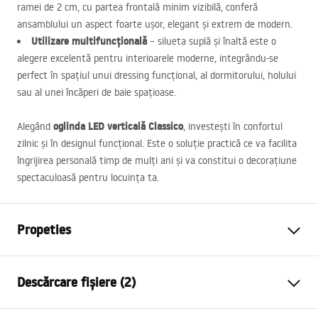
ramei de 2 cm, cu partea frontală minim vizibilă, conferă
ansamblului un aspect foarte ușor, elegant și extrem de modern.
Utilizare multifuncțională
– silueta suplă și înaltă este o
alegere excelentă pentru interioarele moderne, integrându-se
perfect în spațiul unui dressing funcțional, al dormitorului, holului
sau al unei încăperi de baie spațioase.
oglinda
LED
verticală Classico
Alegând
, investești în confortul
zilnic și în designul funcțional. Este o soluție practică ce va facilita
îngrijirea personală timp de mulți ani și va constitui o decorațiune
spectaculoasă pentru locuința ta.
Propeties
Inalime
1600
mm
Descărcare fișiere (2)
Latime
500
mm
Adâncime
20
mm