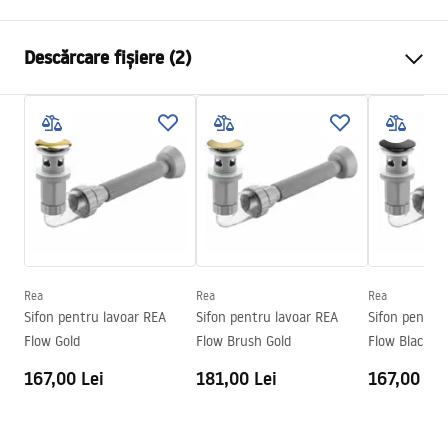
Metodă de montaj
De blat
Descărcare fișiere (2)
Material
Ceramică sanitară
Culoare
Alb
Instrucțiuni de asamblare
Finisaj
Lucios
Basin.pdf
Lungime
355
mm
Latime
355
mm
Condiții de garanție
Inalime
135
mm
Warranty_Terms_and_Conditions_Basins_-_5.pdf
Adâncime
120
mm
Formă
Rotund
Rea
Rea
Rea
Sifon pentru lavoar REA
Sifon pentru lavoar REA
Sifon pentru
Preaplin
Da Nu
Flow Gold
Flow Brush Gold
Flow Black
Orificiu pentru preaplin
Da Nu
167,00 Lei
181,00 Lei
167,00 Lei