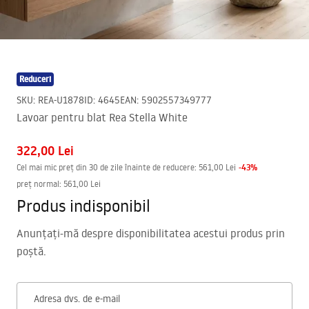
Reduceri
SKU
:
REA-U1878
ID
:
4645
EAN
:
5902557349777
Lavoar pentru blat Rea Stella White
322,00 Lei
-
43
%
Cel mai mic preț din 30 de zile înainte de reducere:
561,00 Lei
preț normal
:
561,00 Lei
Produs indisponibil
Anunțați-mă despre disponibilitatea acestui produs prin
poștă.
Adresa dvs. de e-mail