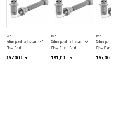
Lungime
615
mm
Latime
355
mm
Warunki bezpieczeństwa
Inalime
155
mm
WARUNKI BEZPIECZENSTWA UMYWALKI.pdf
Adâncime
100
mm
Formă
Oval
Rea
Rea
Rea
Condiții de garanție
Sifon pentru lavoar REA
Sifon pentru lavoar REA
Sifon pentru
Preaplin
Da Nu
Warranty_Terms_and_Conditions_Basins_-_5.pdf
Flow Gold
Flow Brush Gold
Flow Black
Orificiu pentru preaplin
Da Nu
167,00 Lei
181,00 Lei
167,00 Lei