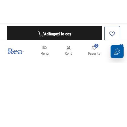
Adăugați la coș
0
0
Menu
Cont
Favorite
Coș
Buletin informativ
Fii la curent cu noutățile și promoțiile!
Conectați-vă