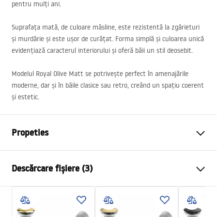
pentru mulți ani.
Suprafața mată, de culoare măsline, este rezistentă la zgârieturi
și murdărie și este ușor de curățat. Forma simplă și culoarea unică
evidențiază caracterul interiorului și oferă băii un stil deosebit.
Modelul Royal Olive Matt se potrivește perfect în amenajările
moderne, dar și în băile clasice sau retro, creând un spațiu coerent
și estetic.
Propeties
Metodă de montaj
De blat
Descărcare fișiere (3)
Material
Ceramică sanitară
Culoare
Verde
Instrucțiuni de asamblare
Finisaj
Mat
Basin.pdf