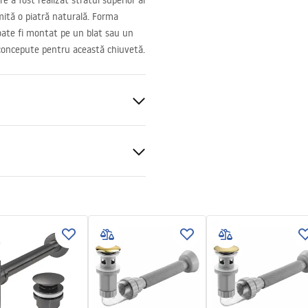
e a fost realizat stratul superior al
imită o piatră naturală. Forma
oate fi montat pe un blat sau un
, concepute pentru această chiuvetă.
nitară
tră
ții de garanție
nty_Terms_and_Conditions_
_-_5.pdf