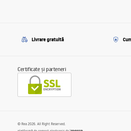
Livrare gratuită
Cum
Certificate și parteneri
©
Rea
2026
. All Right Reserved.
platformă de comerț electronic de