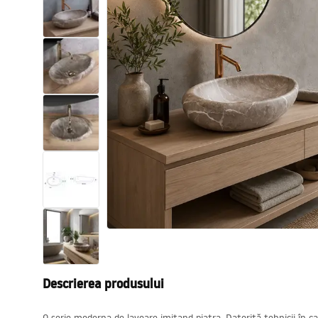
Vase WC si Bideuri
Lavoare
Cazi cu paravane
Baterii sanitare
Dusuri
Bucatarie
Accesorii și mobilier pentru baie
Descrierea produsului