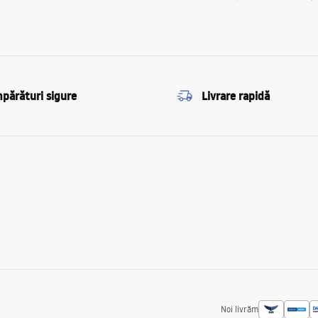
părături sigure
Livrare rapidă
Noi livrăm