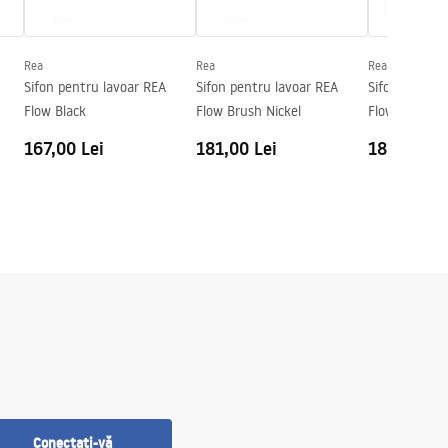
Rea
Rea
Rea
Sifon pentru lavoar REA
Sifon pentru lavoar REA
Sifon pentru
Flow Black
Flow Brush Nickel
Flow Titan
167,00 Lei
181,00 Lei
181,00 Le
Conectați-vă