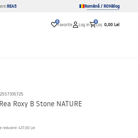
REA5
Română / RON
Blog
ere:
0
0
0,00 Lei
Favorite
Log in
Coș
:
2557335725
 Rea Roxy B Stone NATURE
de reducere:
437,00 Lei