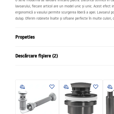
O serie moderna de lavoare imitand piatra. Datorită tehnicii în car
lavoarului, fiecare articol are un model unic și unic. Acest efect 
ergonomică a vasului permite scurgerea liberă a apei. Lavoarul p
dulap. Oferim robinete înalte și sifoane perfecte în multe culori
Propeties
Metodă de montaj
De blat
Descărcare fișiere (2)
Material
Ceramică sa
Culoare
Imitație pia
Condi
Finisaj
Mat
Instrucțiuni de asamblare
Warra
Basin.pdf
Lungime
490
mm
Basins
Latime
310
mm
Inalime
135
mm
Adâncime
100
mm