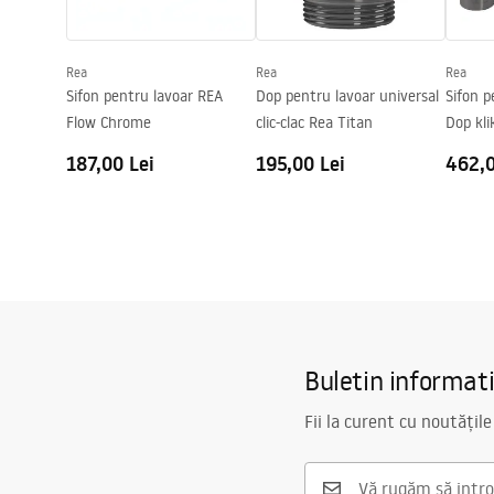
Formă
Oval
Preaplin
Da Nu
Rea
Rea
Rea
Orificiu pentru preaplin
Da Nu
Sifon pentru lavoar REA
Dop pentru lavoar universal
Sifon p
Flow Chrome
clic-clac Rea Titan
Dop kli
187,00 Lei
195,00 Lei
462,0
Buletin informat
Fii la curent cu noutățile