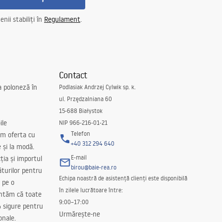
nii stabiliți în
Regulament
.
Contact
a poloneză în
Podlasiak Andrzej Cylwik sp. k.
ul. Przędzalniana 60
15-688 Białystok
ile
NIP 966-216-01-21
Telefon
m oferta cu
+40 312 294 640
e și la modă.
E-mail
ția și importul
birou@baie-rea.ro
ăturilor pentru
Echipa noastră de asistență clienți este disponibilă
 pe o
în zilele lucrătoare între:
antăm că toate
9:00–17:00
 sigure pentru
Urmărește-ne
onale.