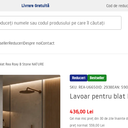
Livrare Gratuită
Cod de reduc
seller
Reduceri
Despre noi
Contact
blat Rea Roxy B Stone NATURE
Reduceri
Bestseller
SKU
:
REA-U6650
ID
:
2938
EAN
:
590
Lavoar pentru blat
436,00 Lei
Cel mai mic preț din 30 de zile înainte 
preț normal
:
559,00 Lei