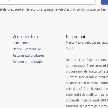
ele dvs., sunteți de acord să primiți newsletterul în conformitate cu terme
Zona clientului
Despre noi
Marca REA a debutat pe piaț
Contul meu
1993.
Istoricul comenzilor
Returnează produsele
De atunci, ca răspuns la nevo
Depune o reclamație
dumneavoastră, ne completă
produse noi, de înaltă calitat
Suntem specializați în produc
de articole din domeniul arm
baie și bucătărie. Bazându-ne
experiență de mulți ani, gar
produsele noastre sunt 100%
sănătate și extrem de funcți