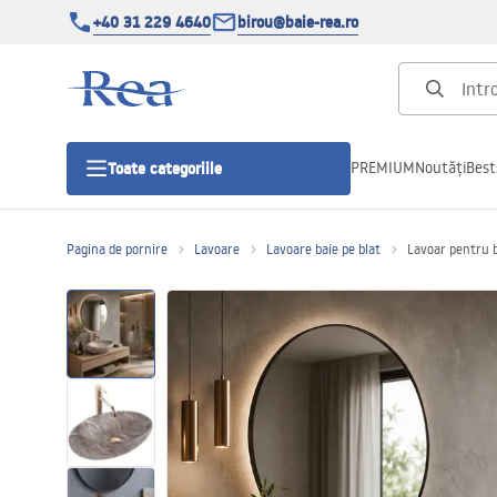
+40 31 229 4640
birou@baie-rea.ro
PREMIUM
Noutăți
Best
Toate categoriile
Pagina de pornire
Lavoare
Lavoare baie pe blat
Lavoar pentru 
Cabine de dus
Usi pentru cabine de dus
Cadite de dus
Rigole Liniare