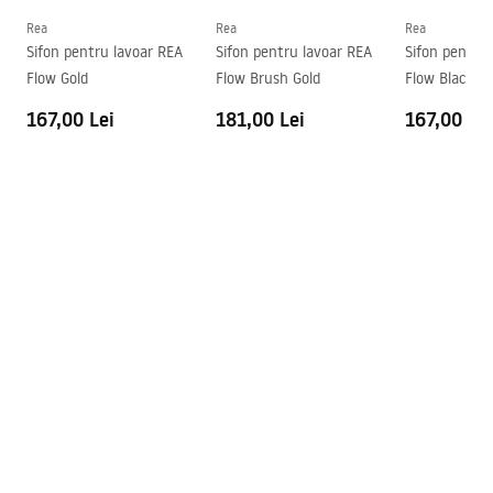
Formă
Rotund
Rea
Rea
Rea
Sifon pentru lavoar REA
Sifon pentru lavoar REA
Sifon pentru
Preaplin
Da Nu
Flow Gold
Flow Brush Gold
Flow Black
Orificiu pentru preaplin
Da Nu
167,00 Lei
181,00 Lei
167,00 Lei