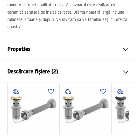
modern și funcționalitate ridicată. Lavoarul este realizat din
ceramică sanitară de înaltă calitate. Oferta noastră largă include
robinete, sifoane și dopuri. Vă invităm să vă familiarizați cu oferta
noastră.
Propeties
Metodă de montaj
De blat
Descărcare fișiere (2)
Material
Sticla securizata
Culoare
Maro
Instrucțiuni de asamblare
Finisaj
Mat
Basin.pdf
Lungime
420
mm
Latime
420
mm
Condiții de garanție
Inalime
110
mm
Warranty_Terms_and_Conditions_Basins_-_5.pdf
Adâncime
100
mm