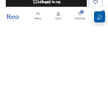
Adăugați la coș
0
0
Menu
Cont
Favorite
Coș
Buletin informativ
Fii la curent cu noutățile și promoțiile!
Conectați-vă
Introducând și confirmând datele dvs., sunteți de acord să primiți
newsletterul în conformitate cu termenii stabiliți în
Regulament
.