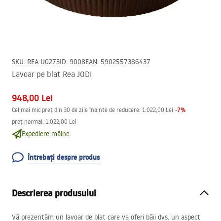
SKU
:
REA-U0273
ID
:
9008
EAN
:
5902557386437
Lavoar pe blat Rea JODI
948,00 Lei
-
7
%
Cel mai mic preț din 30 de zile înainte de reducere:
1.022,00 Lei
preț normal
:
1.022,00 Lei
Expediere mâine.
Întrebați despre produs
Descrierea produsului
Vă prezentăm un lavoar de blat care va oferi băii dvs. un aspect