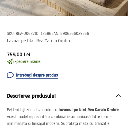
SKU
:
REA-U0627
ID
:
12586
EAN
:
5906366029356
Lavoar pe blat Rea Carola Ombre
759,00 Lei
Expediere mâine.
Întrebați despre produs
Descrierea produsului
lavoarul pe blat Rea Carola Ombre
Evidențiați zona lavoarului cu
.
Acest model reprezintă o combinație armonioasă între forma
minimalistă și finisajul modern. Suprafața mată cu tranziție