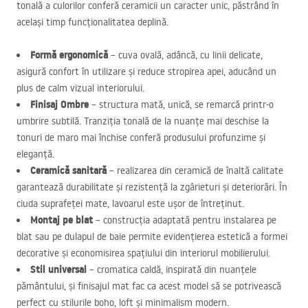
tonală a culorilor conferă ceramicii un caracter unic, păstrând în
același timp funcționalitatea deplină.
Formă ergonomică
– cuva ovală, adâncă, cu linii delicate,
asigură confort în utilizare și reduce stropirea apei, aducând un
plus de calm vizual interiorului.
Finisaj Ombre
– structura mată, unică, se remarcă printr-o
umbrire subtilă. Tranziția tonală de la nuanțe mai deschise la
tonuri de maro mai închise conferă produsului profunzime și
eleganță.
Ceramică sanitară
– realizarea din ceramică de înaltă calitate
garantează durabilitate și rezistență la zgârieturi și deteriorări. În
ciuda suprafeței mate, lavoarul este ușor de întreținut.
Montaj pe blat
– construcția adaptată pentru instalarea pe
blat sau pe dulapul de baie permite evidențierea estetică a formei
decorative și economisirea spațiului din interiorul mobilierului.
Stil universal
– cromatica caldă, inspirată din nuanțele
pământului, și finisajul mat fac ca acest model să se potrivească
perfect cu stilurile boho, loft și minimalism modern.