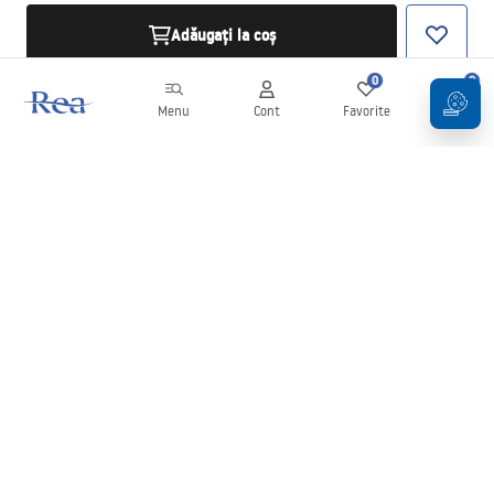
Adăugați la coș
0
0
Menu
Cont
Favorite
Coș
Buletin informativ
Fii la curent cu noutățile și promoțiile!
Conectați-vă
Introducând și confirmând datele dvs., sunteți de acord să primiți
newsletterul în conformitate cu termenii stabiliți în
Regulament
.