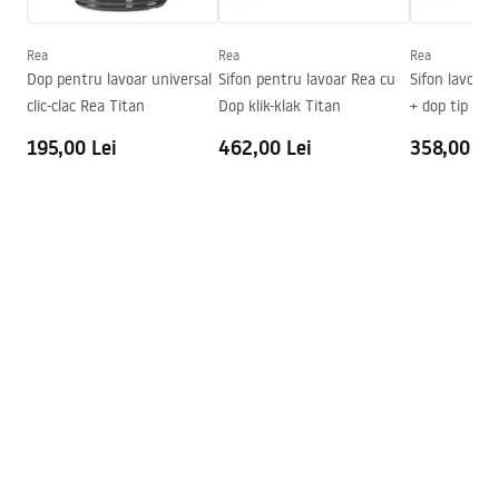
Adâncime
115
mm
Formă
Oval
Rea
Rea
Rea
Dop pentru lavoar universal
Sifon pentru lavoar Rea cu
Sifon lavoar 
Preaplin
Da Nu
clic-clac Rea Titan
Dop klik-klak Titan
+ dop tip Clic
Orificiu pentru preaplin
Da Nu
195,00 Lei
462,00 Lei
358,00 Le