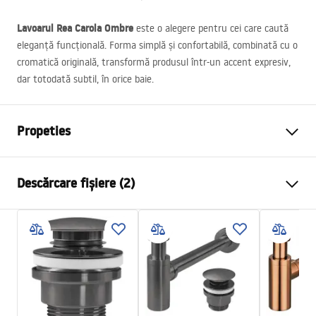
Lavoarul Rea Carola Ombre
este o alegere pentru cei care caută
eleganță funcțională. Forma simplă și confortabilă, combinată cu o
cromatică originală, transformă produsul într-un accent expresiv,
dar totodată subtil, în orice baie.
Propeties
Metodă de montaj
De blat
Descărcare fișiere (2)
Material
Ceramică sanitară
Culoare
Bej, Maro
Instrucțiuni de asamblare
Finisaj
Mat
Basin.pdf
Lungime
515
mm
Latime
390
mm
Condiții de garanție
Inalime
140
mm
Warranty_Terms_and_Conditions_Basins_-_5.pdf