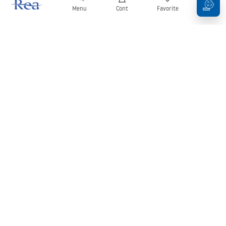
Menu
Cont
Favorite
Coș
Buletin informativ
Fii la curent cu noutățile și promoțiile!
Conectați-vă
Introducând și confirmând datele dvs., sunteți de acord să primiți
newsletterul în conformitate cu termenii stabiliți în
Regulament
.