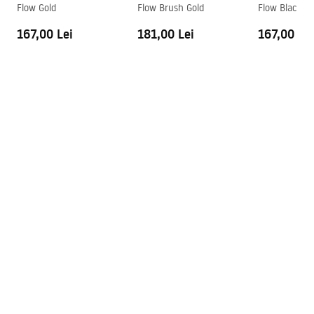
Flow Gold
Flow Brush Gold
Flow Black
Orificiu pentru preaplin
Da Nu
167,00 Lei
181,00 Lei
167,00 Lei