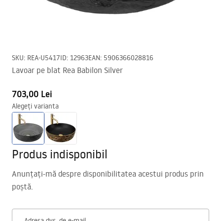
SKU
:
REA-U5417
ID
:
12963
EAN
:
5906366028816
Lavoar pe blat Rea Babilon Silver
703,00 Lei
Alegeți varianta
Produs indisponibil
Anunțați-mă despre disponibilitatea acestui produs prin
poștă.
Adresa dvs. de e-mail