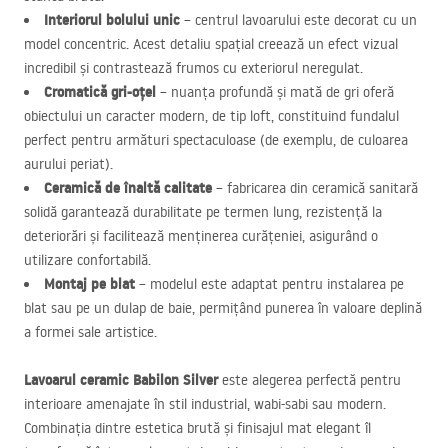
Interiorul bolului unic
– centrul lavoarului este decorat cu un
model concentric. Acest detaliu spațial creează un efect vizual
incredibil și contrastează frumos cu exteriorul neregulat.
Cromatică gri-oțel
– nuanța profundă și mată de gri oferă
obiectului un caracter modern, de tip loft, constituind fundalul
perfect pentru armături spectaculoase (de exemplu, de culoarea
aurului periat).
Ceramică de înaltă calitate
– fabricarea din ceramică sanitară
solidă garantează durabilitate pe termen lung, rezistență la
deteriorări și facilitează menținerea curățeniei, asigurând o
utilizare confortabilă.
Montaj pe blat
– modelul este adaptat pentru instalarea pe
blat sau pe un dulap de baie, permițând punerea în valoare deplină
a formei sale artistice.
Lavoarul ceramic Babilon Silver
este alegerea perfectă pentru
interioare amenajate în stil industrial, wabi-sabi sau modern.
Combinația dintre estetica brută și finisajul mat elegant îl