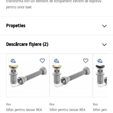
transformă într-un element de echipament extrem de expresiv
pentru orice baie.
Propeties
Metodă de montaj
De blat
Descărcare fișiere (2)
Material
Ceramică sanitară
Culoare
Gri
Instrucțiuni de asamblare
Finisaj
Mat
Basin.pdf
Lungime
420
mm
Latime
420
mm
Condiții de garanție
Inalime
130
mm
Warranty_Terms_and_Conditions_Basins_-_5.pdf
Adâncime
105
mm
Formă
Rotund
Rea
Rea
Rea
Sifon pentru lavoar REA
Sifon pentru lavoar REA
Sifon pentru
Preaplin
Da Nu