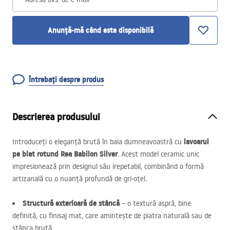
Anunță-mă când este disponibilă
Întrebați despre produs
Descrierea produsului
lavoarul
Introduceți o eleganță brută în baia dumneavoastră cu
pe blat rotund Rea Babilon Silver
. Acest model ceramic unic
impresionează prin designul său irepetabil, combinând o formă
artizanală cu o nuanță profundă de gri-oțel.
Structură exterioară de stâncă
– o textură aspră, bine
definită, cu finisaj mat, care amintește de piatra naturală sau de
stânca brută.