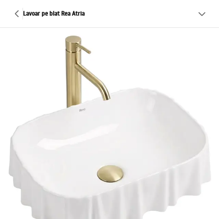
Lavoar pe blat Rea Atria