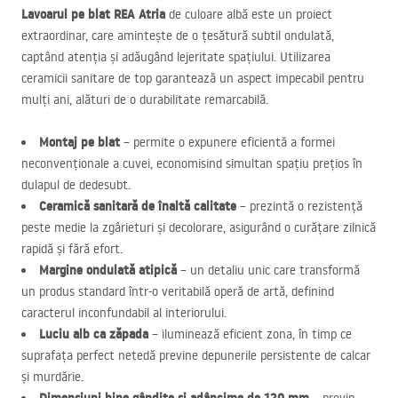
Lavoarul pe blat
REA
Atria
de culoare albă este un proiect
extraordinar, care amintește de o țesătură subtil ondulată,
captând atenția și adăugând lejeritate spațiului. Utilizarea
ceramicii sanitare de top garantează un aspect impecabil pentru
mulți ani, alături de o durabilitate remarcabilă.
Montaj pe blat
– permite o expunere eficientă a formei
neconvenționale a cuvei, economisind simultan spațiu prețios în
dulapul de dedesubt.
Ceramică sanitară de înaltă calitate
– prezintă o rezistență
peste medie la zgârieturi și decolorare, asigurând o curățare zilnică
rapidă și fără efort.
Margine ondulată atipică
– un detaliu unic care transformă
un produs standard într-o veritabilă operă de artă, definind
caracterul inconfundabil al interiorului.
Luciu alb ca zăpada
– iluminează eficient zona, în timp ce
suprafața perfect netedă previne depunerile persistente de calcar
și murdărie.