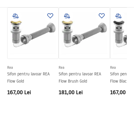
Culoare
Alb
Instrucțiuni de asamblare
Finisaj
Lucios
Basin.pdf
Lungime
505
mm
Latime
400
mm
Condiții de garanție
Inalime
140
mm
Warranty_Terms_and_Conditions_Basins_-_5.pdf
Adâncime
110
mm
Formă
Dreptunghiular, Neconvențional
Rea
Rea
Rea
Sifon pentru lavoar REA
Sifon pentru lavoar REA
Sifon pentru
Preaplin
Da Nu
Flow Gold
Flow Brush Gold
Flow Black
Orificiu pentru preaplin
Da Nu
167,00 Lei
181,00 Lei
167,00 Lei