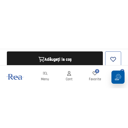
Adăugați la coș
0
0
Menu
Cont
Favorite
Coș
Buletin informativ
Fii la curent cu noutățile și promoțiile!