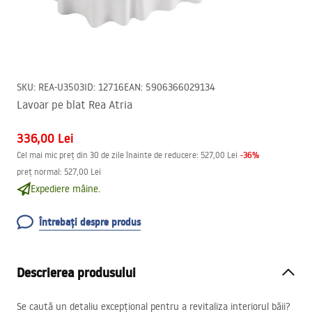
SKU
:
REA-U3503
ID
:
12716
EAN
:
5906366029134
Lavoar pe blat Rea Atria
336,00 Lei
-
36
%
Cel mai mic preț din 30 de zile înainte de reducere:
527,00 Lei
preț normal
:
527,00 Lei
Expediere mâine.
Întrebați despre produs
Descrierea produsului
Se caută un detaliu excepțional pentru a revitaliza interiorul băii?