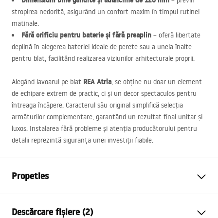
Dimensiuni bine gândite și adâncime de 120 mm
– previn
stropirea nedorită, asigurând un confort maxim în timpul rutinei
matinale.
Fără orificiu pentru baterie și fără preaplin
– oferă libertate
deplină în alegerea bateriei ideale de perete sau a uneia înalte
pentru blat, facilitând realizarea viziunilor arhitecturale proprii.
REA
Atria
Alegând lavoarul pe blat
, se obține nu doar un element
de echipare extrem de practic, ci și un decor spectaculos pentru
întreaga încăpere. Caracterul său original simplifică selecția
armăturilor complementare, garantând un rezultat final unitar și
luxos. Instalarea fără probleme și atenția producătorului pentru
detalii reprezintă siguranța unei investiții fiabile.
Propeties
Metodă de montaj
De blat
Descărcare fișiere (2)
Material
Ceramică sanitară