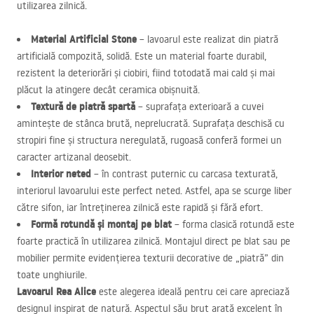
utilizarea zilnică.
Material Artificial Stone
– lavoarul este realizat din piatră
artificială compozită, solidă. Este un material foarte durabil,
rezistent la deteriorări și ciobiri, fiind totodată mai cald și mai
plăcut la atingere decât ceramica obișnuită.
Textură de piatră spartă
– suprafața exterioară a cuvei
amintește de stânca brută, neprelucrată. Suprafața deschisă cu
stropiri fine și structura neregulată, rugoasă conferă formei un
caracter artizanal deosebit.
Interior neted
– în contrast puternic cu carcasa texturată,
interiorul lavoarului este perfect neted. Astfel, apa se scurge liber
către sifon, iar întreținerea zilnică este rapidă și fără efort.
Formă rotundă și montaj pe blat
– forma clasică rotundă este
foarte practică în utilizarea zilnică. Montajul direct pe blat sau pe
mobilier permite evidențierea texturii decorative de „piatră” din
toate unghiurile.
Lavoarul Rea Alice
este alegerea ideală pentru cei care apreciază
designul inspirat de natură. Aspectul său brut arată excelent în