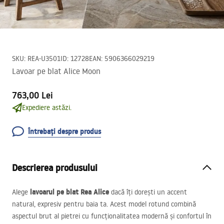
SKU
:
REA-U3501
ID
:
12728
EAN
:
5906366029219
Lavoar pe blat Alice Moon
763,00 Lei
Expediere astăzi.
Întrebați despre produs
Descrierea produsului
lavoarul pe blat Rea Alice
Alege
dacă îți dorești un accent
natural, expresiv pentru baia ta. Acest model rotund combină
aspectul brut al pietrei cu funcționalitatea modernă și confortul în