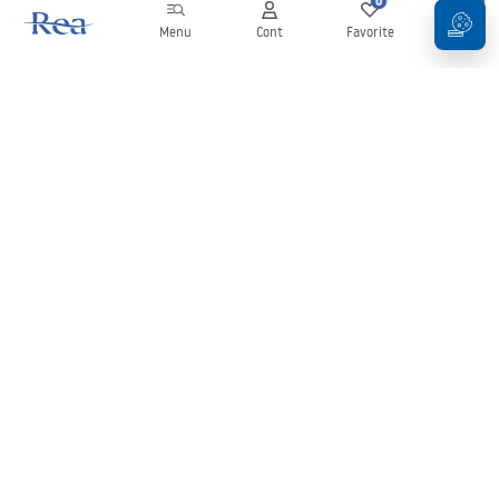
0
0
Menu
Cont
Favorite
Coș
Buletin informativ
Fii la curent cu noutățile și promoțiile!
Conectați-vă
Introducând și confirmând datele dvs., sunteți de acord să primiți
newsletterul în conformitate cu termenii stabiliți în
Regulament
.