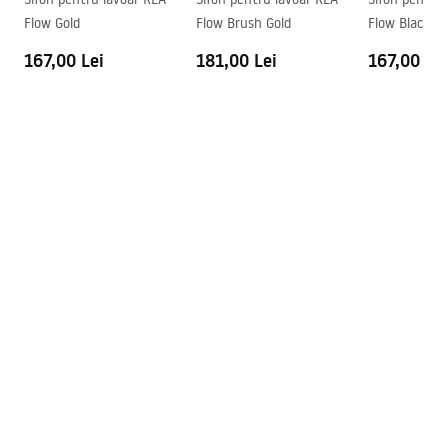
Flow Gold
Flow Brush Gold
Flow Black
Preaplin
Da Nu
167,00 Lei
181,00 Lei
167,00 Lei
Orificiu pentru preaplin
Da Nu