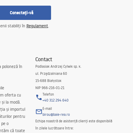
Conectați-vă
nii stabiliți în
Regulament
.
Contact
a poloneză în
Podlasiak Andrzej Cylwik sp. k.
ul. Przędzalniana 60
15-688 Białystok
ile
NIP 966-216-01-21
Telefon
m oferta cu
+40 312 294 640
e și la modă.
E-mail
ția și importul
birou@baie-rea.ro
ăturilor pentru
Echipa noastră de asistență clienți este disponibilă
 pe o
în zilele lucrătoare între:
antăm că toate