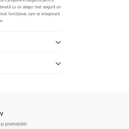
ntă o propunere elegantă pentru
ombinată cu un abajur mat asigură un
inat funcțional, care se integrează
e.
W CHROM
rete
846-1W
L_APP1846-1W.pdf
 ~220V - ~240V
iv
ic
 și promoțiile!