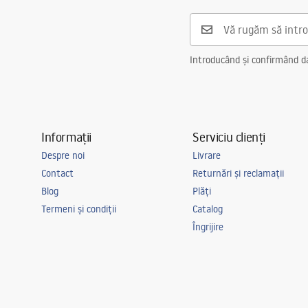
Culoare lampa
gri
Numarul punctelor de lumina
Sursa LED i
Soclu
Sursa LED i
Introducând și confirmând dat
Culoare lumina
neutra
Temperatura de culoare
4000K
Sursa de iluminare in set
Da
Informații
Serviciu clienți
Clasa energetica
G
Despre noi
Livrare
Clasa etanseitate
IP20
Contact
Returnări și reclamații
Cameră
birou, sufra
Blog
Plăți
copilului, li
Termeni și condiții
Catalog
Putere
9W
Îngrijire