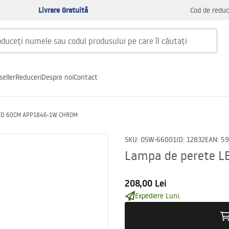
Livrare Gratuită
Cod de reduc
seller
Reduceri
Despre noi
Contact
LED 60CM APP1846-1W CHROM
SKU
:
OSW-66001
ID
:
12832
EAN
:
59
Lampa de perete 
208,00 Lei
Expediere Luni.