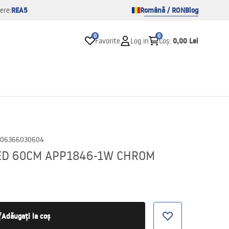
REA5
Română / RON
Blog
ere:
0
0
0,00 Lei
Favorite
Log in
Coș
:
06366030604
LED 60CM APP1846-1W CHROM
Adăugați la coș