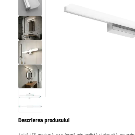
Vase WC si Bideuri
Lavoare
Cazi cu paravane
Baterii sanitare
Dusuri
Bucatarie
Accesorii și mobilier pentru baie
Descrierea produsului