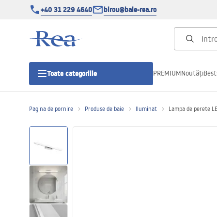
+40 31 229 4640
birou@baie-rea.ro
PREMIUM
Noutăți
Best
Toate categoriile
Pagina de pornire
Produse de baie
Iluminat
Lampa de perete 
Cabine de dus
Usi pentru cabine de dus
Cadite de dus
Rigole Liniare