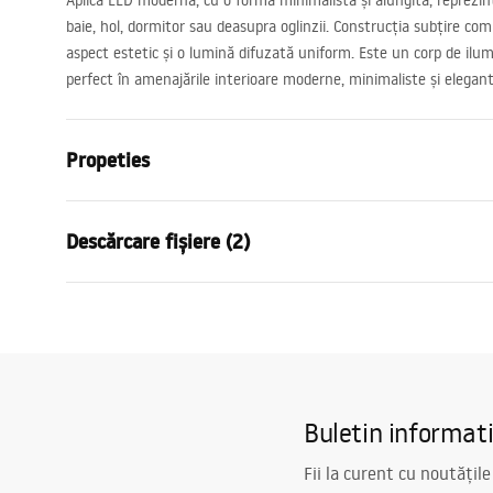
Aplică
LED
modernă, cu o formă minimalistă și alungită, reprezi
baie, hol, dormitor sau deasupra oglinzii. Construcția subțire c
aspect estetic și o lumină difuzată uniform. Este un corp de ilum
perfect în amenajările interioare moderne, minimaliste și elegant
Propeties
Model
APP1846-1
Descărcare fișiere (2)
Tip lampa
Aplica de pe
Lungime (mm)
600
mm
Warunki bezpieczeństwa
Latime (mm)
75
mm
APP1
WARUNKI BEZPIECZENSTWA
MANUA
Inaltime (mm)
50
mm
LAMPY.pdf
Alimentare
Alimentare
Buletin informat
Material
metal, plast
Flux lumina
0 - 500 lm
Fii la curent cu noutățile