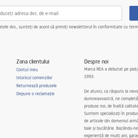
ncorporata
ncorporata
ele dvs., sunteți de acord să primiți newsletterul în conformitate cu terme
Zona clientului
Despre noi
Marca REA a debutat pe piaț
Contul meu
1993.
Istoricul comenzilor
gerie, hol/scări, bucatarie, camera
Returnează produsele
ving, universal
De atunci, ca răspuns la nevo
Depune o reclamație
dumneavoastră, ne completă
produse noi, de înaltă calitat
Suntem specializați în produc
de articole din domeniul arm
baie și bucătărie. Bazându-ne
experiență de mulți ani, gar