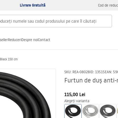
Livrare Gratuită
Cod de reduc
seller
Reduceri
Despre noi
Contact
 Black 150 cm
SKU
:
REA-08028
ID
:
13515
EAN
:
59
Furtun de duș anti-
115,00 Lei
Alegeți varianta