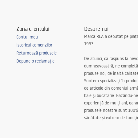
Zona clientului
Despre noi
Marca REA a debutat pe piaț
Contul meu
1993.
Istoricul comenzilor
Returnează produsele
De atunci, ca răspuns la nevo
Depune o reclamație
dumneavoastră, ne completă
produse noi, de înaltă calitat
Suntem specializați în produc
de articole din domeniul arm
baie și bucătărie. Bazându-ne
experiență de mulți ani, gar
produsele noastre sunt 100%
sănătate și extrem de funcți