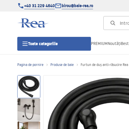
+40 31 229 4640
birou@baie-rea.ro
PREMIUM
Noutăți
Best
Toate categoriile
Pagina de pornire
Produse de baie
Furtun de duș anti-răsucire Rea
Cabine de dus
Usi pentru cabine de dus
Cadite de dus
Rigole Liniare