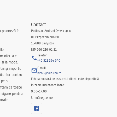
Contact
a poloneză în
Podlasiak Andrzej Cylwik sp. k.
ul. Przędzalniana 60
15-688 Białystok
ile
NIP 966-216-01-21
Telefon
m oferta cu
+40 312 294 640
e și la modă.
E-mail
ția și importul
birou@baie-rea.ro
ăturilor pentru
Echipa noastră de asistență clienți este disponibilă
 pe o
în zilele lucrătoare între:
antăm că toate
9:00–17:00
 sigure pentru
Urmărește-ne
onale.