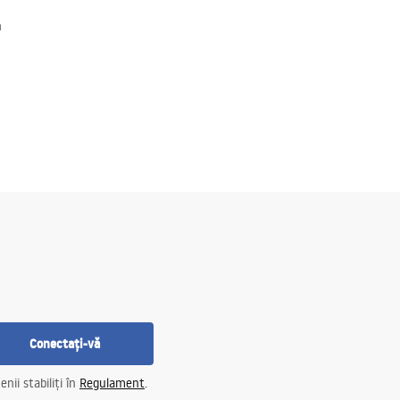
h
Conectați-vă
nii stabiliți în
Regulament
.