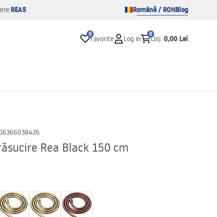
REA5
Română / RON
Blog
ere:
0
0
0,00 Lei
Favorite
Log in
Coș
:
06366038426
răsucire Rea Black 150 cm