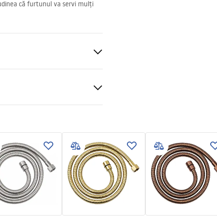
itudinea că furtunul va servi mulți
 rubber
ții de garanție
nty_Terms_and_Conditions_
ories_-_24.pdf