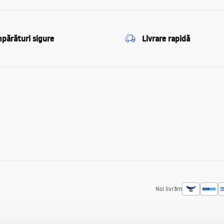
părături sigure
Livrare rapidă
Noi livrăm