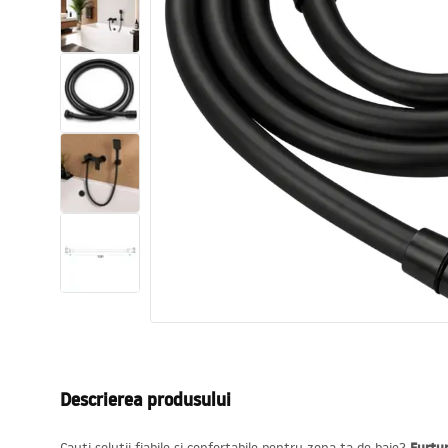
Vase WC si Bideuri
Lavoare
Cazi cu paravane
Baterii sanitare
Dusuri
Bucatarie
Accesorii și mobilier pentru baie
Descrierea produsului