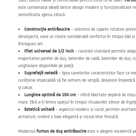
Furtu
Cauți soluții fiabile și confortabile pentru zona ta de baie?
este combinația ideală dintre design modern și funcționalitate max
semnificativ igiena zilnică.
Construcție antirăsucire
– sistemul de capete rotative previn
deranjantă, ceea ce crește considerabil confortul în timpul băii ș
întregului set.
Filet universal de 1/2 inch
– racordul standard permite adapt
majoritatea parelor de duș, bateriilor de cadă, bateriilor de duș, 
unghiulare disponibile pe piață.
Suprafață netedă
– lipsa canelurilor caracteristice face ca 
curățenie impecabilă să fie extrem de simplă, deoarece împiedic
și calcar.
Lungime optimă de 150 cm
– oferă libertate deplină de mișc
mare, fără a-ți limita spațiul în timpul ritualurilor zilnice de îngriji
Estetică unitară
– aspectul modern și curat permite asortare
armaturii, creând o baie elegantă și vizual bine finisată.
furtun de duș antirăsucire
Modernul
este o alegere excelentă p