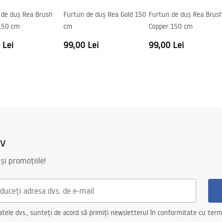
 de duș Rea Brush
Furtun de duș Rea Gold 150
Furtun de duș Rea Brus
 150 cm
cm
Copper 150 cm
 Lei
99,00 Lei
99,00 Lei
iv
 și promoțiile!
ele dvs., sunteți de acord să primiți newsletterul în conformitate cu terme