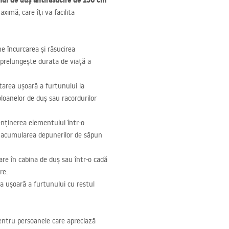
nul de duș antirăsucire de 150 cm
imă, care îți va facilita
e încurcarea și răsucirea
i prelungește durata de viață a
area ușoară a furtunului la
coloanelor de duș sau racordurilor
menținerea elementului într-o
ă acumularea depunerilor de săpun
are în cabina de duș sau într-o cadă
re.
a ușoară a furtunului cu restul
entru persoanele care apreciază