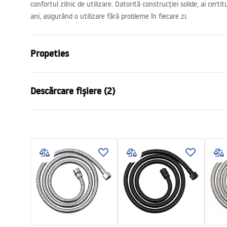
confortul zilnic de utilizare. Datorită construcției solide, ai cert
ani, asigurând o utilizare fără probleme în fiecare zi.
Propeties
Lungime (mm)
1500
mm
Descărcare fișiere (2)
Garantie
24 luni
Material
alama, PVC,
Informații de siguranță
Condi
Greutate
1
kg
WARUNKI_BEZPIECZENSTWA_AKCE
Warra
Cod producator
JS-017B
SORIA_LAZIENKOWE.pdf
Access
Culoare
Negru