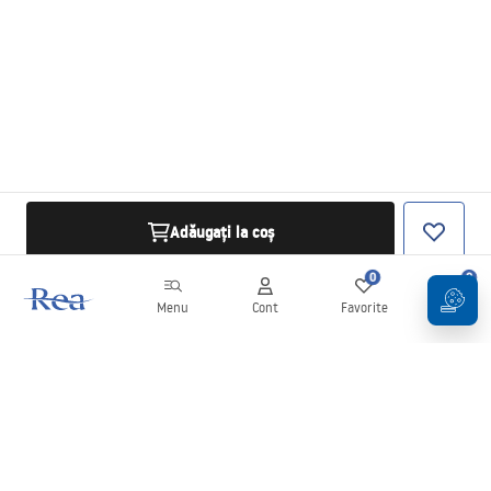
Adăugați la coș
0
0
Menu
Cont
Favorite
Coș
Buletin informativ
Fii la curent cu noutățile și promoțiile!