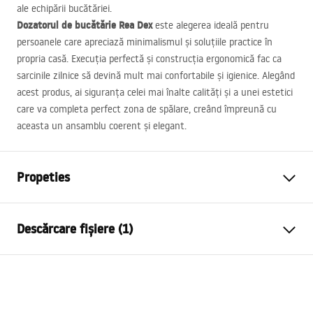
ale echipării bucătăriei.
Dozatorul de bucătărie Rea Dex
este alegerea ideală pentru
persoanele care apreciază minimalismul și soluțiile practice în
propria casă. Execuția perfectă și construcția ergonomică fac ca
sarcinile zilnice să devină mult mai confortabile și igienice. Alegând
acest produs, ai siguranța celei mai înalte calități și a unei estetici
care va completa perfect zona de spălare, creând împreună cu
aceasta un ansamblu coerent și elegant.
Propeties
Culoare
Oțel periat
Descărcare fișiere (1)
Material
Plastic, Metal
Metodă de montaj
Încastrat
Informații de siguranță
Latime
90
mm
WARUNKI_BEZPIECZENSTWA_AKCESORIA_LAZIENKOWE.
Inalime
75
mm
pdf