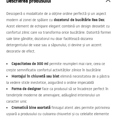
Descrierea produsului
Descoperă o modalitate de a obține ordine perfectă și un aspect
dozatorul de bucătărie Rea Dex
modern al zonei de spălare cu
.
Acest element de echipare elegant combină un design deosebit cu
confortul zilnic care va transforma orice bucătărie. Datorită formei
sale bine gândite, dozatorul nu doar facilitează dozarea
detergentului de vase sau a săpunului, ci devine și un accent
decorativ de efect.
Capacitatea de 300 ml
permite reumpleri mai rare, ceea ce
crește semnificativ confortul activităților zilnice în bucătărie
Montajul în chiuvetă sau blat
elimină necesitatea de a păstra
la vedere sticle inestetice, asigurând o ordine impecabilă
Forma de designer
face ca produsul să se încadreze perfect în
tendințele moderne de amenajare, adăugând interiorului un
caracter unic
Cromatică bine asortată
finisajul atent ales permite potrivirea
ușoară a produsului cu culoarea chiuvetei și cu celelalte elemente